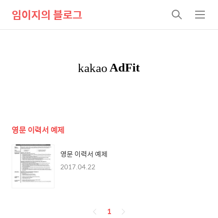
임이지의 블로그
검
메
색
뉴
영문 이력서 예제
영문 이력서 예제
2017.04.22
페
1