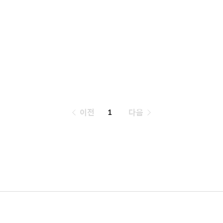
페
이전
1
다음
이
징