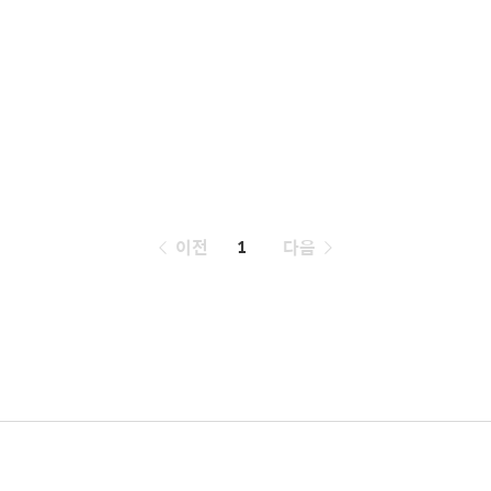
페
이전
1
다음
이
징