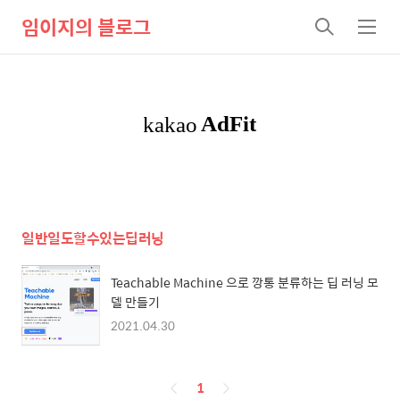
임이지의 블로그
검
메
색
뉴
일반일도할수있는딥러닝
Teachable Machine 으로 깡통 분류하는 딥 러닝 모
델 만들기
2021.04.30
페
1