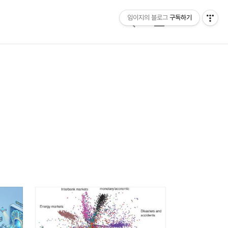
임이지의 블로그
구독하기
검
메
색
뉴