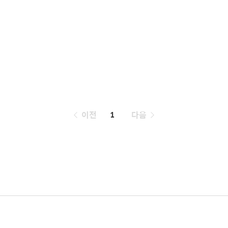
페
이전
1
다음
이
징