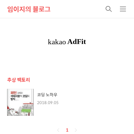
임이지의 블로그
검
메
색
뉴
추상 팩토리
코딩 노하우
2018.09.05
페
1