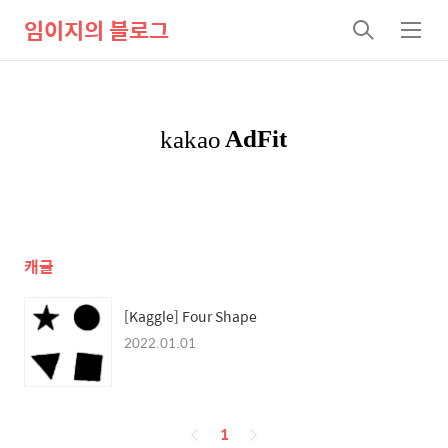
임이지의 블로그
검
메
색
뉴
캐글
[Kaggle] Four Shape
2022.01.01
페
1