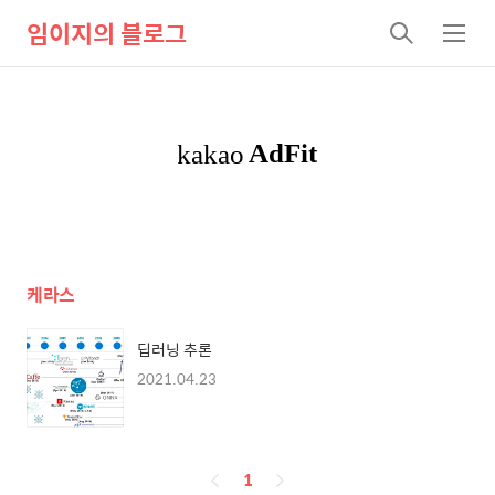
임이지의 블로그
검
메
색
뉴
케라스
딥러닝 추론
2021.04.23
페
1