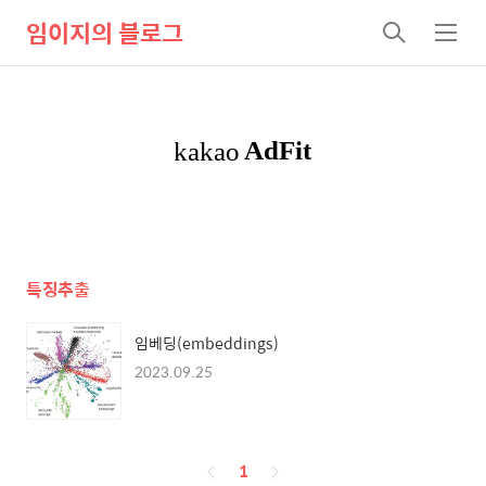
임이지의 블로그
검
메
색
뉴
특징추출
임베딩(embeddings)
2023.09.25
페
1