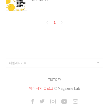
페
1
이
징
TISTORY
임이지의 블로그
© Magazine Lab