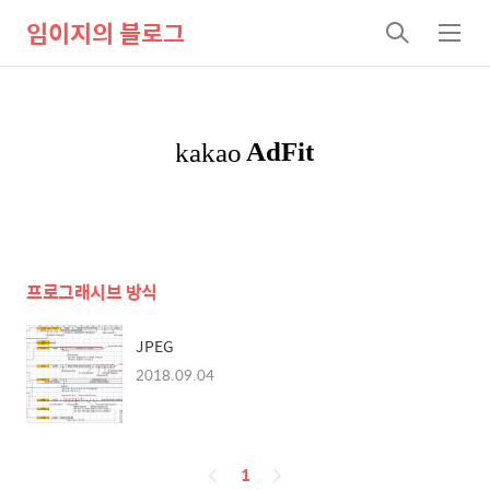
임이지의 블로그
검
메
색
뉴
프로그래시브 방식
JPEG
2018.09.04
페
1