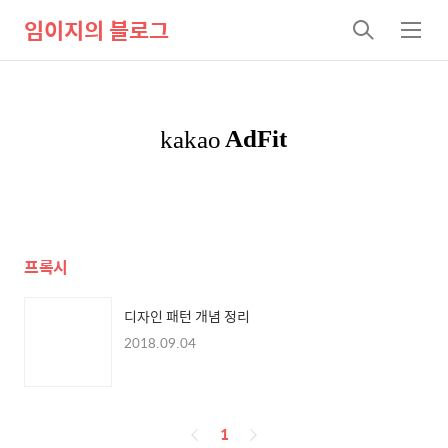
임이지의 블로그
검
메
색
뉴
프록시
디자인 패턴 개념 정리
2018.09.04
페
1