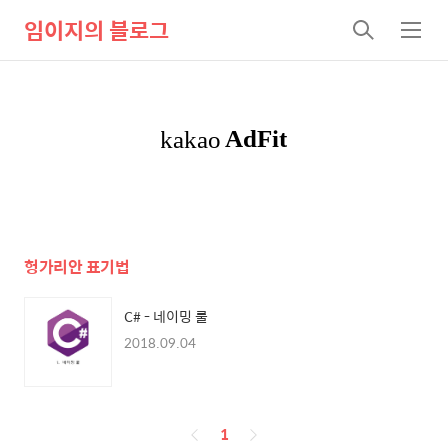
임이지의 블로그
검
메
색
뉴
헝가리안 표기법
C# - 네이밍 룰
2018.09.04
페
1