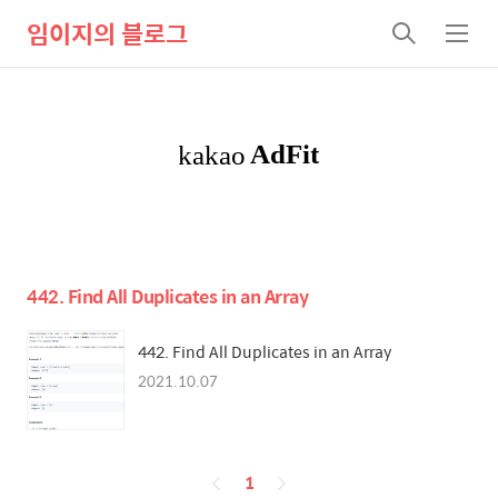
임이지의 블로그
검
메
색
뉴
442. Find All Duplicates in an Array
442. Find All Duplicates in an Array
2021.10.07
페
1