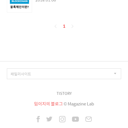
페
1
이
징
TISTORY
임이지의 블로그
© Magazine Lab