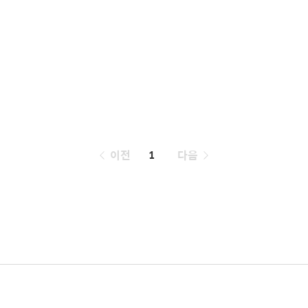
페
이전
1
다음
이
징