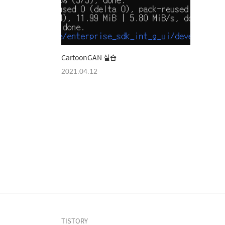
CartoonGAN 실습
2021.04.12
TISTORY