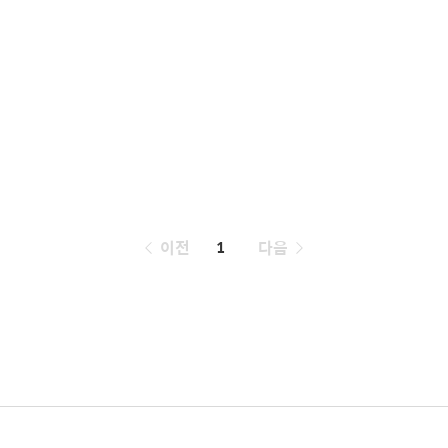
페
이전
1
다음
이
징