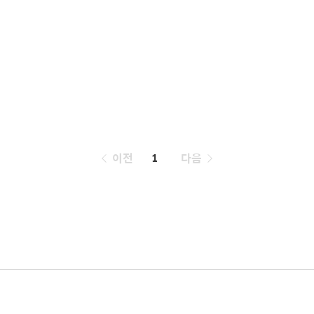
페
이전
1
다음
이
징