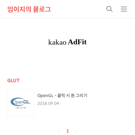
임이지의 블로그
검
메
색
뉴
GLUT
OpenGL - 클릭 시 원 그리기
2018.09.04
페
1