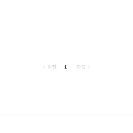
페
이전
1
다음
이
징