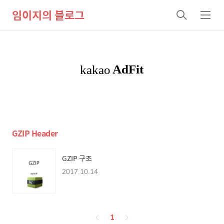
임이지의 블로그
검
메
색
뉴
GZIP Header
GZIP 구조
2017.10.14
페
1