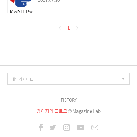
페
1
이
징
TISTORY
임이지의 블로그
© Magazine Lab