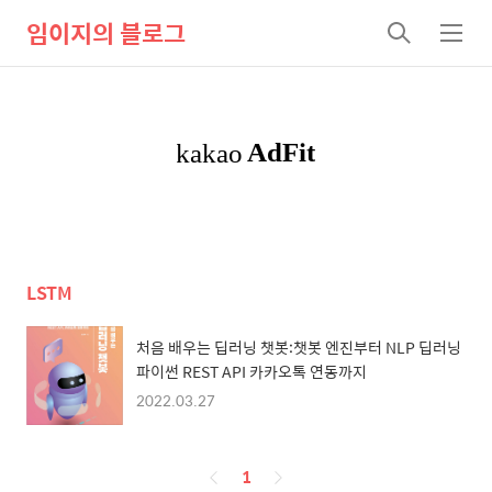
임이지의 블로그
검
메
색
뉴
LSTM
처음 배우는 딥러닝 챗봇:챗봇 엔진부터 NLP 딥러닝
파이썬 REST API 카카오톡 연동까지
2022.03.27
페
1