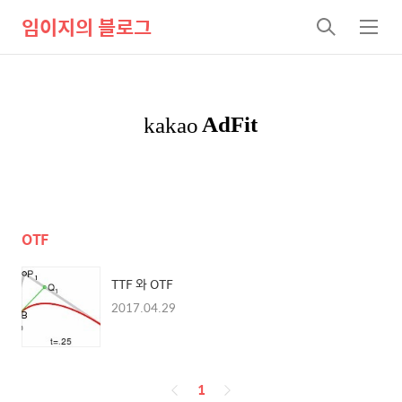
임이지의 블로그
검
메
색
뉴
OTF
TTF 와 OTF
2017.04.29
페
1