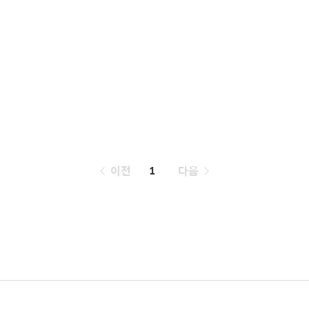
페
이전
1
다음
이
징