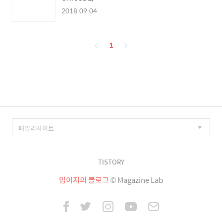
2018.09.04
페
1
이
징
TISTORY
임이지의 블로그
© Magazine Lab