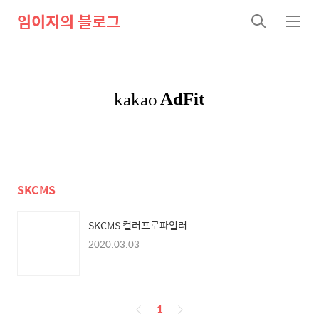
임이지의 블로그
검
메
색
뉴
SKCMS
SKCMS 컬러프로파일러
2020.03.03
페
1