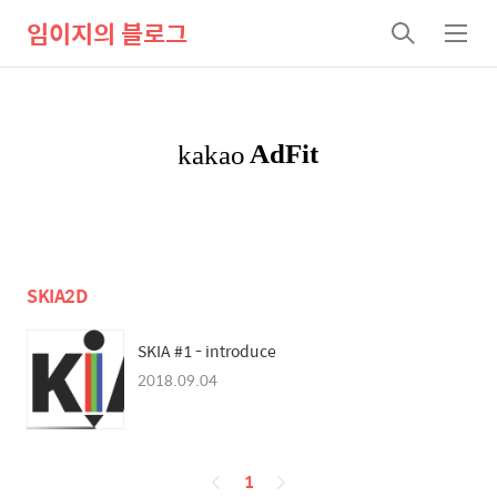
임이지의 블로그
검
메
색
뉴
SKIA2D
SKIA #1 - introduce
2018.09.04
페
1