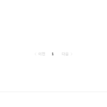
페
이전
1
다음
이
징