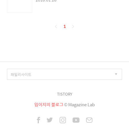
페
1
이
징
TISTORY
임이지의 블로그
© Magazine Lab