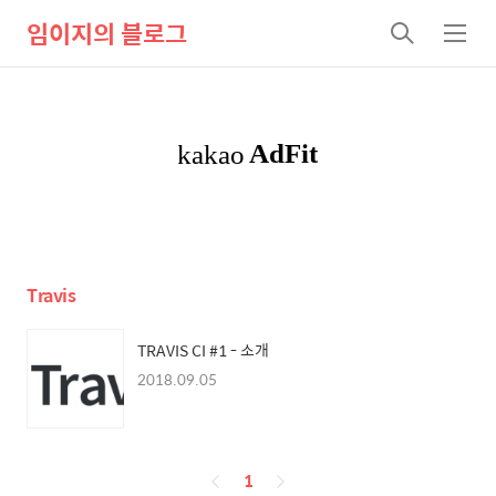
임이지의 블로그
검
메
색
뉴
Travis
TRAVIS CI #1 - 소개
2018.09.05
페
1