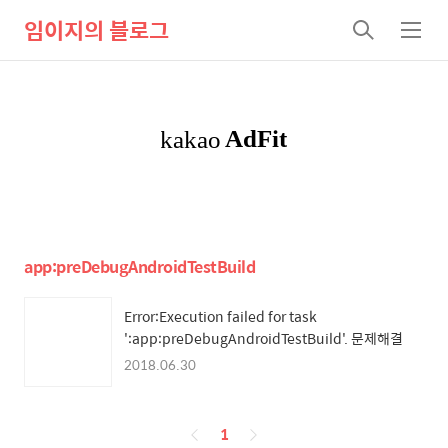
임이지의 블로그
검
메
색
뉴
app:preDebugAndroidTestBuild
Error:Execution failed for task
':app:preDebugAndroidTestBuild'. 문제해결
2018.06.30
페
1