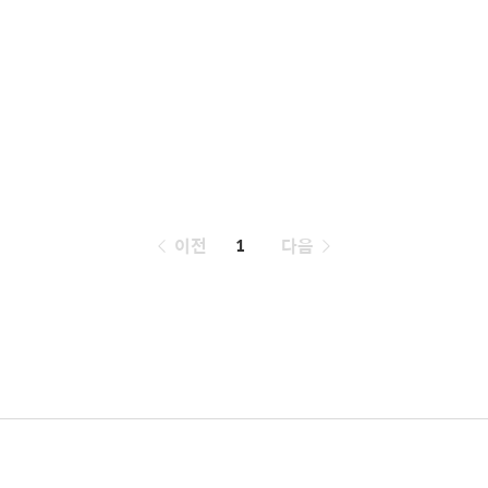
페
이전
1
다음
이
징