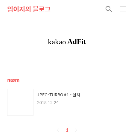
임이지의 블로그
검
메
색
뉴
nasm
JPEG-TURBO #1 - 설치
2018.12.24
페
1