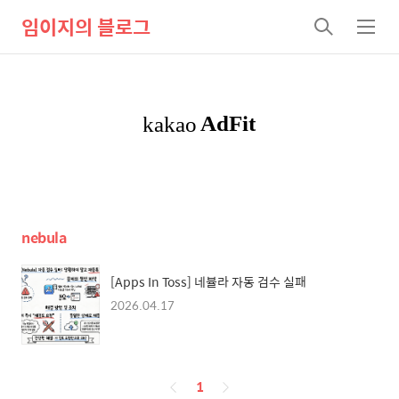
임이지의 블로그
검
메
색
뉴
nebula
[Apps In Toss] 네뷸라 자동 검수 실패
2026.04.17
페
1