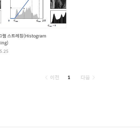
램 스트레칭(Histogram
hing)
5.25
페
이전
1
다음
이
징