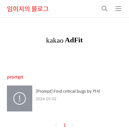
임이지의 블로그
검
메
색
뉴
prompt
[Prompt] Find critical bugs by 커서
2026.05.02
페
1