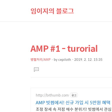
임이지의 블로그
AMP #1 - turorial
상
본
문
세
제
병렬처리/AMP
by
cepiloth
2019. 2. 12. 15:35
컨
본
목
텐
댓
문
글
츠
달
기
http://bithumb.com
광고
AMP 빗썸에서! 신규 가입 시 5만원 혜택
조정 장세 속 저점 매수 분위기! 빗썸에서 관