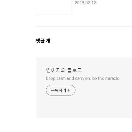
2019.02.12
댓
댓글
개
글
영
역
임이지의 블로그
keep calm and carry on. be the miracle!
구독하기