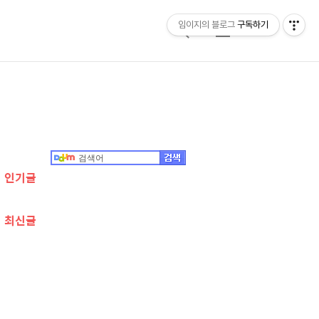
임이지의 블로그
구독하기
검
메
색
뉴
추
가
정
인기글
보
최신글