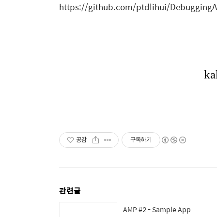
https://github.com/ptdlihui/Debugging
공감
구독하기
관련글
AMP #2 - Sample App