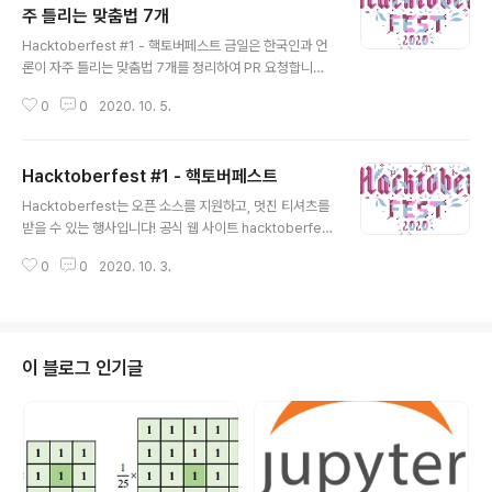
로 한다. 한글 맞춤법 총칙 제2항 문장의 각 단어는 띄어 씀
주 틀리는 맞춤법 7개
글 내용
을 원칙으로 한다. 틀리기 쉬운 맞춤법과 표준어에 주의하
Hacktoberfest #1 - 핵토버페스트 금일은 한국인과 언
여 알맞은 단어 고르기. 문장 틀리기 쉬운 표현 옳은 표현 *
론이 자주 틀리는 맞춤법 7개를 정리하여 PR 요청합니다.
설날을 맞아 (해돋이/ 해도지) 를 보기 위해 많은 사람이 모
slownews.kr/18457 아티클을 참고하였습니다. 상세
였다. 해도지 해돋이 * 감미로운 (선율/ 선률) ..
0
0
2020. 10. 5.
내역은 아래와 같습니다. 안 된다(O) / 않된다(X) 많은 사
람이 ‘안’과 ‘않’의 차이를 제대로 구분하지 못하고 쓰고 있
습니다. 쉽게 구분하는 방법은 ‘안’을 ‘아니’로, ‘않’을 ‘아니
Hacktoberfest #1 - 핵토버페스트
하’로 바꿔보세요. 어떤 것이 자연스러운지 살펴보고 쓰면
글 내용
됩니다. 그건 말이 안 된다. -> 그건 말이 아니 된다. (O) 그
Hacktoberfest는 오픈 소스를 지원하고, 멋진 티셔츠를
건 말이 않된다. -> 그건 말이 아니하된다. (X) 자신감을 잃
받을 수 있는 행사입니다! 공식 웹 사이트 hacktoberfes
지 안되 -> 자신감을 잃지 아니되 (X) 자신감을 잃지 않되
t.digitalocean.com/ Hacktoberfest presented b
-> 자신감을 잃지 아니하되 (O) 돼었다(X) / 되었다(O)
0
0
2020. 10. 3.
y DigitalOcean Open source is changing the wo
‘돼’와 ‘되’는 어..
rld – one pull request at a time. hacktoberfest.di
gitalocean.com 비공식 한국 웹 사이트 www.hackto
berfestkorea.com/ Hacktoberfest Korea This is
korean fan page of Hacktoberfest www.hacktob
이 블로그 인기글
erfestkorea.com