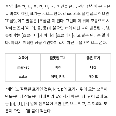
받침에는 ㄱ, ㄴ, ㄹ, ㅁ, ㅂ, ㅅ, ㅇ 만을 쓴다. 원래 받침에 온 ㅅ은
ㄷ 바름이지만, 표기는 ㅅ으로 한다. chocolate을 한글로 적으면
'초콜릿'이고 발음은 [초콜릳]이 된다. 그런데 이 뒤에 모음으로 시
작하는 조사(이, 에, 을, 등)가 붙으면 ㄷ이 아닌 ㅅ이 발음된다. '초
콜릿이'는 [초콜리디]가 아니라 [초콜리시]라고 발음 된다는 말이
다. 따라서 이러한 점을 감안하여 ㄷ이 아닌 ㅅ을 받침으로 쓴다.
외국어
잘못된 표기
옳은 표기
market
마켈
마켓
cake
케잌, 케익
케이크
‘케익’
도 잘못된 표기인 것은, k, t, p의 표기가 뒤에 오는 모음이
단모음이냐 장모음이냐에 따라 달라지기 때문이다. 단어 끝에 오
는 [p], [t], [k] 앞에 단모음이 오면 받침으로 적고, 그 이외의 모
음이 오면 'ㅡ'를 붙여 적는다.