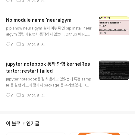
버전을 설치하였는데 3.9 버전에서는 아직 ten..
0
0
2021. 6. 8.
이 있다. 프로젝트의 모든 패키지 및 의존 요건이 하나의 설
정 파일에 저장돼 있으므로 다른 개발자가 프로젝트 개발
환경을 쉽게 복제할 수 있다. 따라서 여러 사람이 같이 개발
No module name 'neuralgym'
할 때 매우 유용하다. 혼자 작업하더라도 개발, 테스트 및
글 내용
배포 등 별도의 환경을 구축하는 데 유용하다. 다른 버전의
pip show neuralgym 설치 여부 확인 pip install neur
패키지를 설치할 수 있는 별도의 파이썬 환경을 생성할 수
algym 명령어 실행시 동작하지 않는다. Github 에 REA
도 있다. 이러한 식으로 한 컴퓨터 안에 프로젝트 별로 상충
DME.MD 참조 pip install github.com/JiahuiYu/neu
하는 파이썬 버전과 패키지를 설치할 수 있다. ※pipenv는
0
0
2021. 5. 6.
ralgym
파이썬 가상 환경 도구들 중에서 비교적 새로 나온 것이지
만 최근 python.o..
jupyter notebook 동작 안함 kernelRes
tarter: restart failed
글 내용
jupyter notebook을 잘 사용하고 있었는데 특정 samp
le 을 실행 하느라 몇가지 package 를 추가했었다. 그러
더니 어느날 부터인가 jupyter notebook 이 동작을 하
0
0
2021. 5. 4.
지 않는다. 에러 내용은 아래와 같이 kernel Restarter: r
estart failed 에러가 발생하였다. pip uninstall jupyte
r notebook 명령으로 삭제 하였지만 계속 발생하여서 아
래 코드로 완전히 삭제하였다. pip uninstall -y ipykern
el ipython jupyter_client jupyter_core traitlets ip
이 블로그 인기글
ython_genutils jupyter notebook tornado pip ins
tall jupyter notebook 재설치를 한 이후에..