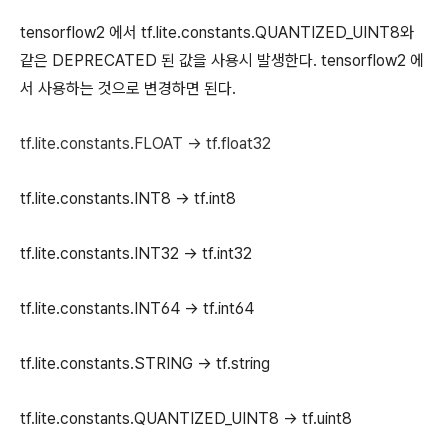
tensorflow2 에서 tf.lite.constants.QUANTIZED_UINT8와
같은 DEPRECATED 된 값을 사용시 발생한다. tensorflow2 에
서 사용하는 것으로 변경하면 된다.
tf.lite.constants.FLOAT -> tf.float32
tf.lite.constants.INT8 ->
tf.int8
tf.lite.constants.INT32 ->
tf.int32
tf.lite.constants.INT64 ->
tf.int64
tf.lite.constants.STRING -> tf.string
tf.lite.constants.QUANTIZED_UINT8 ->
tf.uint8