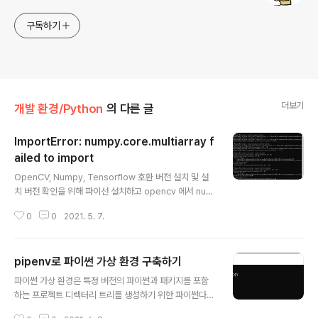
구독하기
더보기
개발 환경/Python
의 다른 글
ImportError: numpy.core.multiarray f
ailed to import
글 내용
OpenCV, Numpy, Tensorflow 호환 버전 설치 및 설
치 버전 확인을 위해 파이선 설치하고 opencv 에서 num
py를 못 찾는 문제 때문에 오랜 시간 고생했다. 파이선 버
0
0
2021. 5. 7.
전과 opencv 버전 numpy 버전에서 필요한 버전이 달라
서 생긴 문제라고 한다. 파이선 버전 확인하는 명령어 pyth
on --version 파이선에 설치된 패키지 버전 확인 하는 명
pipenv로 파이썬 가상 환경 구축하기
령어 pip show 패키지명 // e.g pip show opencv-p
글 내용
ython (e.g) numpy 버전 확인 pip show numpy (e.
파이썬 가상 환경은 특정 버전의 파이썬과 패키지를 포함
g) tensorflow 버전 확인 pip show tensorflow 여러
하는 프로젝트 디렉터리 트리를 생성하기 위한 파이썬다운
오류가 나서 한참을 헤맸던 거 같다. 초기에는 python3.9
방법이다. 파이썬 가상 환경을 사용하면 다음과 같은 이점