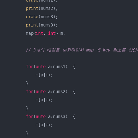
print
(nums2);

erase
(nums3);

print
(nums3);

        map<
int
, 
int
> m;

// 3개의 배열을 순회하면서 map 에 key 원소를 삽
for
(
auto
 a:nums1)  {

            m[a]++;

        }

for
(
auto
 a:nums2)  {

            m[a]++;

        }

for
(
auto
 a:nums3)  {

            m[a]++;

        }
