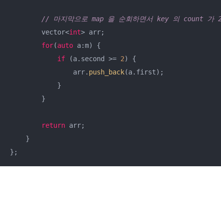
// 마지막으로 map 을 순회하면서 key 의 count 가 
        vector<
int
> arr;

for
(
auto
 a:m) {

if
 (a.second >= 
2
) {

                arr.
push_back
(a.first);

            }

        }

return
 arr;

    }

};