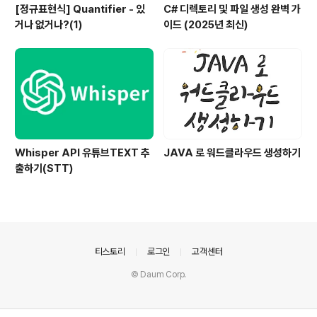
[정규표현식] Quantifier - 있
C# 디렉토리 및 파일 생성 완벽 가
거나 없거나?(1)
이드 (2025년 최신)
Whisper API 유튜브TEXT 추
JAVA 로 워드클라우드 생성하기
출하기(STT)
의안내
티스토리
로그인
고객센터
© Daum Corp.