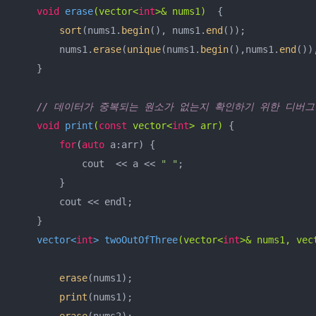
void
erase
(vector<
int
>& nums1)
{

sort
(nums1.
begin
(), nums1.
end
());

        nums1.
erase
(
unique
(nums1.
begin
(),nums1.
end
())
    }

// 데이터가 중복되는 원소가 없는지 확인하기 위한 디버그
void
print
(
const
 vector<
int
> arr)
{

for
(
auto
 a:arr) {

            cout  << a << 
" "
;

        }

        cout << endl;

    }

vector<
int
> 
twoOutOfThree
(vector<
int
>& nums1, vec
erase
(nums1);

print
(nums1);

erase
(nums2);
