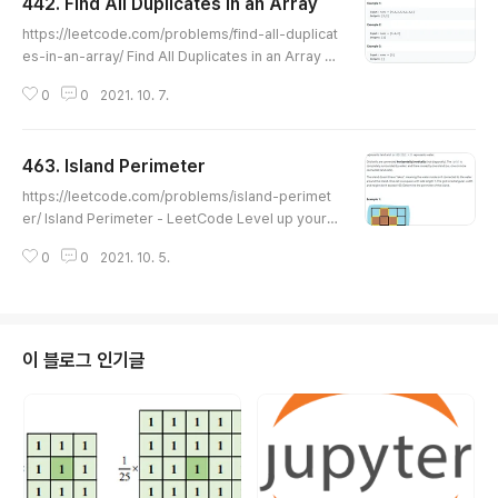
442. Find All Duplicates in an Array
글 내용
https://leetcode.com/problems/find-all-duplicat
es-in-an-array/ Find All Duplicates in an Array -
LeetCode Level up your coding skills and quickl
0
0
2021. 10. 7.
y land a job. This is the best place to expand yo
ur knowledge and get prepared for your next in
terview. leetcode.com 난이도 : medium 문제 주어
463. Island Perimeter
진 배열에서 중복되는 모든 원소를 반환하라 문제의 제약
글 내용
사항에 최대 n의 개수는 10^5 개가 들어올 수 있으며 O
https://leetcode.com/problems/island-perimet
(n) 수행시간으로 문제를 풀어야 한다. 단순히 반복문을 두
er/ Island Perimeter - LeetCode Level up your c
번 사용하여 bruth-force 로 이문..
oding skills and quickly land a job. This is the be
0
0
2021. 10. 5.
st place to expand your knowledge and get pre
pared for your next interview. leetcode.com 문
제 1로 채워진 부분이 섬이고 섬에 둘레는 구하여라. 해당
문제는 length 의 길이가 100 임으로 최대 100 x 100 크
기의 배열이 입력으로 들어온다. DFS 를 통하여 1인 지역
이 블로그 인기글
내에서 주변에 이어진 섬이 있는지 체크하여 count 변수
를 체크 하였다. 소스코드 class Solution ..