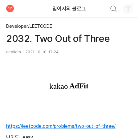
검색하기
임이지의 블로그
티스토리
Developer/LEETCODE
2032. Two Out of Three
cepiloth
2021. 10. 10. 17:24
https://leetcode.com/problems/two-out-of-three/
난이도 : easy