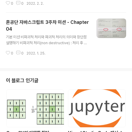
0
0
2022. 2. 2.
합니다. 이런 해를 윤년(leap year)이라고 부르고 다음과
같은 특징이 있습니다. 4로 나누어 떨어지는 해는 윤년이
다. 하지만 100으로 나누어 떨어지는 해는 윤년이 아니다.
혼공단 자바스크립트 3주차 미션 - Chapter
하지만 400으로 나누어 떨어지는 해는 윤년이다. 윤년인
지 확인하는 함수 출력 결과 2022년은 윤년이 아니다. 선
04
글 내용
택미션 p.240 확인 문제 1번 풀고, 풀이 과정 설명하기 filt
기본 미션 비파괴적 처리와 파괴적 처리의 의미와 장단점
er 함수의 콜백 함수 부분을 채워서 (1) 홀수만 추출, (2) 1
설명하기 비파괴적 처리(non destructive) : 처리 후 원
00 이하의 수만 추출, (3) 5로 나눈 나머지가 0인 수만 추
본 내용이 변경되지 않는 처리 파괴적 처리(destructive)
출해주세요. 그리고 코드의 실행 결과를 적어보..
0
0
2022. 1. 25.
: 처리 후에 원본 내용이 변경되는 처리 원본의 상태 변화에
따라서 파괴적, 비파괴적 처리로 구분할 수 있으며 배열과
같이 거대해질 수 있는 자료는 메모리를 절약할 수 있게 대
부분 `파괴적 처리`로 이루어졌습니다. 하지만 파괴적 처
리는 메모리를 절약할 수는 있지만 원본이 변경되기 때문
이 블로그 인기글
에 위험할 수 있습니다. 따라서 메모리가 여유로운 현대의
프로그래밍 언어와 라이브러리는 자료 보호를 위해 대부분
`비파괴적 처리`를 합니다. 현재 사용되고 있는 대부분의
프로그래밍 언어는 메모리가 부족했던 과거부터 메모리가
여유로운 현재까..