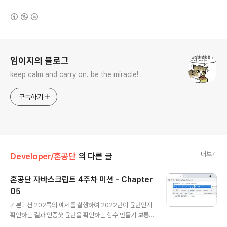
(새창열림)
로그 정보
임이지의 블로그
keep calm and carry on. be the miracle!
구독하기
더보기
Developer/혼공단
의 다른 글
혼공단 자바스크립트 4주차 미션 - Chapter
05
글 내용
기본미션 202쪽의 예제를 실행하여 2022년이 윤년인지
확인하는 결과 인증샷 윤년을 확인하는 함수 만들기 보통
2월은 28일까지 있지만 몇 년에 한 번 29일까지 있기도