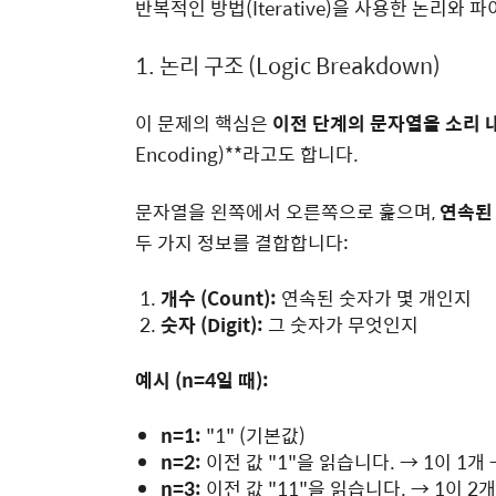
반복적인 방법(Iterative)을 사용한 논리와
1. 논리 구조 (Logic Breakdown)
이 문제의 핵심은
이전 단계의 문자열을 소리 
Encoding)**라고도 합니다.
문자열을 왼쪽에서 오른쪽으로 훑으며,
연속된
두 가지 정보를 결합합니다:
개수 (Count):
연속된 숫자가 몇 개인지
숫자 (Digit):
그 숫자가 무엇인지
예시 (
n
=
4
일 때):
n
=
1
:
"1" (기본값)
n
=
2
:
이전 값 "1"을 읽습니다.
→
1이 1개
n
=
3
:
이전 값 "11"을 읽습니다.
→
1이 2개