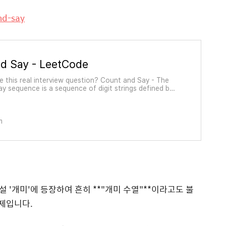
nd-say
nd Say - LeetCode
e this real interview question? Count and Say - The
y sequence is a sequence of digit strings defined by
 formula: * countAndSay(1) = "1" * countAndSay(n) is
th encoding of countAndSay(n - 1). Run-length enc
m
'개미'에 등장하여 흔히 **"개미 수열"**이라고도 불
제입니다.