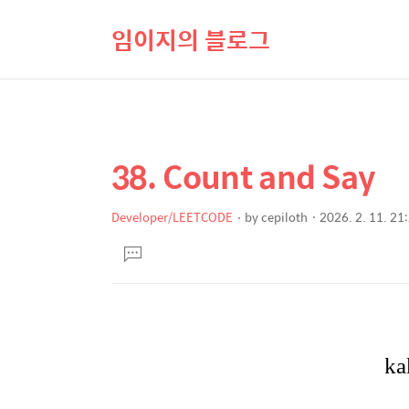
임이지의 블로그
38. Count and Say
상
본
문
세
제
Developer/LEETCODE
by
cepiloth
2026. 2. 11. 21
컨
본
목
텐
댓
문
글
츠
달
기