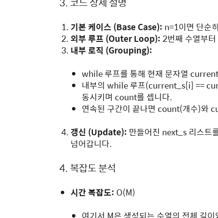
3. 코드 상세 설명
기본 케이스 (Base Case):
n
=
1
이면 단순히
외부 루프 (Outer Loop):
2번째 수열부터
내부 로직 (Grouping):
while
루프를 통해 현재 문자열
curr
내부의
while
루프(current_s[i] ==
동시키며
count를 셉니다.
연속된 구간이 끝나면
count(개수)와
c
갱신 (Update):
만들어진
next_s
리스트를
넘어갑니다.
4. 복잡도 분석
시간 복잡도:
O
(
M
)
여기서
M
은 생성되는 수열의 전체 길이