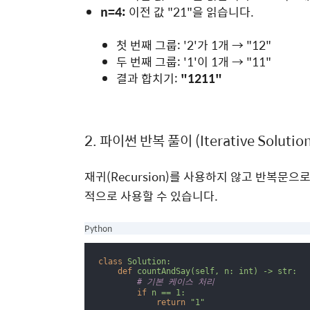
n
=
4
:
이전 값 "21"을 읽습니다.
첫 번째 그룹: '2'가 1개
→
"12"
두 번째 그룹: '1'이 1개
→
"11"
결과 합치기:
"1211"
2. 파이썬 반복 풀이 (Iterative Solution
재귀(Recursion)를 사용하지 않고 반복문
적으로 사용할 수 있습니다.
Python
class
Solution:
def
countAndSay(self, n: int) -> str:
        # 기본 케이스 처리
if
n == 1:
return
"1"