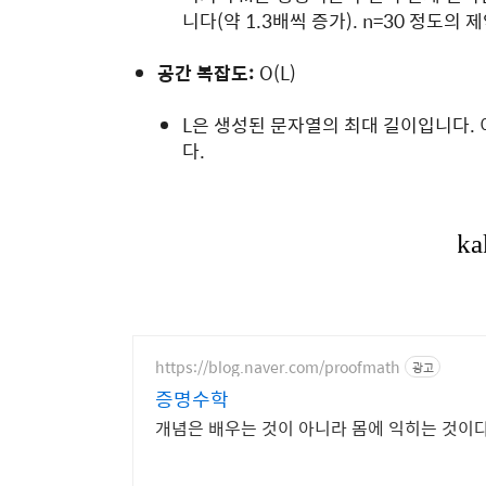
니다(약 1.3배씩 증가).
n
=
30
정도의 제
공간 복잡도:
O
(
L
)
L
은 생성된 문자열의 최대 길이입니다.
다.
https://blog.naver.com/proofmath
광고
증명수학
개념은 배우는 것이 아니라 몸에 익히는 것이다