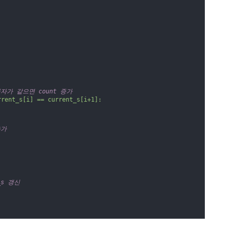
 문자가 같으면 count 증가
rrent_s[i] == current_s[i+1]:
추가
_s 갱신