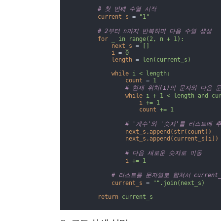
        # 첫 번째 수열 시작
current_s
 = 
"1"
        # 2부터 n까지 반복하며 다음 수열 생성
for
_ in range(2, n + 1):
next_s
 = 
[]
i
 = 
0
length
 = 
len(current_s)
while
i < length:
count
 = 
1
                # 현재 위치(i)의 문자와 다음
while
i + 1 < length and cu
i
+= 1
count
+= 1
                # '개수'와 '숫자'를 리스트에 
next_s.append(str(count))
next_s.append(current_s[i])
                # 다음 새로운 숫자로 이동
i
+= 1
            # 리스트를 문자열로 합쳐서 current
current_s
 = 
"".join(next_s)
return
current_s