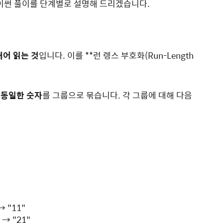
 파이썬 풀이를 단계별로 설명해 드리겠습니다.
내어 읽는 것
입니다. 이를 **런 렝스 부호화(Run-Length
 동일한 숫자
를 그룹으로 묶습니다. 각 그룹에 대해 다음
→
"11"
→
"21"