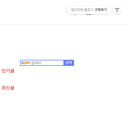
임이지의 블로그
구독하기
검
메
색
뉴
추
가
정
인기글
보
최신글