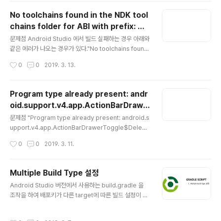
No toolchains found in the NDK tool
chains folder for ABI with prefix: mi
글 내용
ps64el-linux-android
문제점 Android Studio 에서 빌드 실패하는 경우 아래와
같은 에러가 나오는 경우가 있다."No toolchains found
in the NDK toolchains folder for ABI with prefix:
작성시간
0
0
2019. 3. 13.
mips64el-linux-android" 안드로이드에서 사용되는
NDK 버전이 올라가면서 MIPS형 CPU에 대한 지원이 중
단 되었습니다. 그런데 build.gradle에 지정되어있는 gr
Program type already present: andr
adle 버전이 낮으면 안드로이드 스튜디오가 MIPS에 대한
oid.support.v4.app.ActionBarDrawe
정보를 계속 찾으려고 하다가 위와 같은 에러가 발생합니
글 내용
rToggle$Delegate
다. 해결 안 1 build.gradle 파일에서 gradle 버전을 3.1.
문제점 "Program type already present: android.s
4 나 그 이상으로 설정해준 뒤 안드로이드 스튜디오를 재
upport.v4.app.ActionBarDrawerToggle$Delega
실행 합니다. 123456build.gradled..
te" 위와 같은 에러가 나오는 경우는 현재 사용하는 andr
작성시간
0
0
2019. 3. 11.
oid.support.v4 와 android.support.v7 라이브러리
에서 중복 된 객체를 사용 해서 나오는 문제 입니다. 해결
안 프로젝트 속성창을 열고 디펜던시 탭에서 설치 되어 있
Multiple Build Type 설정
는 라이브러리를 확인 합니다. 또 한, build.gradle 파일
글 내용
Android Studio 버전에서 사용하는 build.gradle 을
과 내용이 다른 내용이 있는지 확인 합니다. 123456789
조작을 하여 배포키가 다른 target에 따른 빌드 설정이 가
1011121314151617dependencies { implementati
능하다. 1234567891011121314151617181920212
on files('libs/dd-plist.jar') implementation fileTre
22324252627282930313233343536373839
e(inclu..
작성시간