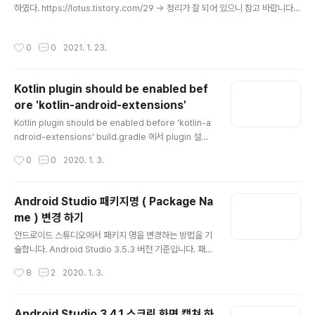
하였다. https://lotus.tistory.com/29 -> 정리가 잘 되어 있으니 참고 바랍니다.
생성한 SO 파일에 내가 만든 함수가 있는지 없는지 확인 할때 사용하였다. CMD 며
령창에 간단한 명령어로 사용할 수 있다. Usage: readelf elf-file(s) Display inf
작성시간
0
0
2021. 1. 23.
ormation about the contents of ELF format files Options are: -a --all E
quivalent to: -h -l -S -s -r -d -V -A -I -h --file-header Display the ELF
file header -l --program-headers Displa..
Kotlin plugin should be enabled bef
ore 'kotlin-android-extensions'
글 내용
Kotlin plugin should be enabled before 'kotlin-a
ndroid-extensions' build.gradle 에서 plugin 설정
이 kotlin-android 보다 먼저 선언되어 있으면 발생한다.
작성시간
0
0
2020. 1. 3.
아래와 같이 수정 하면 warning 이 발생하지 않는다. // 수
정 전 apply plugin: 'kotlin-android-extensions' a
pply plugin: 'kotlin-android' // 수정 후 apply plugi
Android Studio 패키지명 ( Package Na
n: 'kotlin-android' apply plugin: 'kotlin-android-
me ) 변경 하기
extensions'
글 내용
안드로이드 스튜디오에서 패키지 명을 변경하는 방법을 기
술합니다. Android Studio 3.5.3 버전 기준입니다. 패키
지 디렉터리 변경 왼쪽 상단 Android Navigator 메뉴의
작성시간
8
2
2020. 1. 3.
톱니바퀴 모양 설정을 클릭합니다. 체크되어 있는 Compa
ct Middle Packages를 클릭해서 해제합니다. 해제되면
디렉터리 구조가 분리되어서 보입니다. 변경을 원하는 디
Android Studio 3.4.1 스크린 화면 캡쳐 하