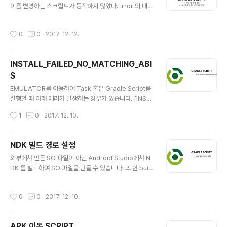
이름 변경하는 스크립트가 동작하지 않았다.Error 의 내용
r']) impleme..
은 아래와 같다. "Cannot set the value of read-only
property `outputFile` for ApkVariantOutputImpl
작성시간
0
0
2017. 12. 12.
_Decorated{apkData=Main{type=MAIN, fullNam
e=debug, filters=[]}} of type com.android.build.
gradle.internal.api.ApkVariantOutputImpl" outpu
INSTALL_FAILED_NO_MATCHING_ABI
t 파일 관련 권한 문제로 판단이 된다. *Gradle Console
S
의 에러 내용
글 내용
EMULATOR를 이용하여 Task 혹은 Gradle Script를
실행할 때 아래 에러가 발생하는 경우가 있습니다. [INST
ALL_FAILED_NO_MATCHING_ABIS] 해당 에러는 에
작성시간
1
0
2017. 12. 10.
뮬레이터의 CPU/ABI 속성이 x86으로 되어 있을 때에 발
생하며 이때에는 CPU/ABI 속성을 arm으로 변경하면 정
상 동작합니다.
NDK 빌드 경로 설정
글 내용
외부에서 만든 SO 파일이 아닌 Android Studio에서 N
DK 를 빌드하여 SO 파일을 만들 수 있습니다. 또 한 buil
d.gradle 의 설정중 NDK_DEBUG=1 로 FLAG 를 설정
하면 Android Studio 에서 C++ 네이티브 코드를 디버
작성시간
0
0
2017. 12. 10.
깅을 할 수 있습니다. 물론 buildTypes 블록에 각 build
타입에 따라 debuggable = true / jniDebuggable =
true 설정이 필요합니다. build.gradle 설정 로컬에 설치
APK 이동 SCRIPT