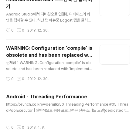
렉터리에서 우클릭하여 Refactor > Rename 메뉴를 를
기
선택합니다. 아래와 같은 Warning 문구가 나타나는데 Re
글 내용
name package 버튼을 클릭합니다. 변경하고 싶은 패키
Android Studio에서 디버깅으로 연결된 디바이스의 화
지 명을 입력합니다. 하단 창에 변경되는 내역을 표시해줍
면을 캡처할 수 있다. 하단 탭 메뉴중 Logcat 탭을 클릭한
니다. Do Refactor 버튼을 눌러 패키지 명을 변경합니다.
다. 아래 그림처럼 카메라 모양 버튼을 누르면 디바이스의
작성시간
0
0
2019. 12. 30.
build.gradle 변경 변경된 ..
화면을 캡처할 수 있다. 카메라 버튼을 누루면 Screen Ca
pture 대화 상자가 나타나면서 캡처를 시작한다. 아래는
스크린 화면을 캡처한 결과이다.
WARNING: Configuration 'compile' is
obsolete and has been replaced wit
글 내용
h 'implementation' and 'api'.
문제점 1 WARNING: Configuration 'compile' is ob
solete and has been replaced with 'implementa
tion' and 'api'. gradle 환경 버전이 올라가면서 위와 같
작성시간
0
0
2019. 12. 30.
은 메시지가 에러로 나온다면 기존의 compile 키워드로
사용했던 부분을 implemntation 이나 api 키워드로 대
체 해야 빌드가 가능 하다. 수정 전 코드 dependencies
Android - Threading Performance
{ compile fileTree(dir: 'libs', include: ['*.jar']) com
글 내용
https://brunch.co.kr/@oemilk/50 Threading Performance #05 Threa
pile project(':library') compile 'com.android.sup
dPoolExecutor | 일반적으로 응용 프로그램은 전용 스레드 모델(dedicated thr
port:appcompat-v7:25.3.1' compile 'com.androi
ead model)을 이용합니다. 위 그림처럼 첫 번째 스레드는 오디오 스트리밍만을 처
d.support.con..
리하고, 두 번째 스레드는 데이터베이스 권한만 처리하고, 세 번째 스레드는 네트워
작성시간
0
0
2019. 4. 9.
크만 처리합니다. 이 구성은 스레드 당 작업량이 많지 않으므로, 순차적으로 처리하
는 것이 적합합니다. 하지만 만약 스레 brunch.co.kr