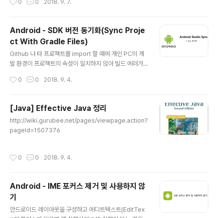
0
0
2018. 9. 7.
android { /** * 각 배포키를 등록 한다. */ signingCon
figs { debug { } release { } beta{ } } buildTypes {
// signingConfigs 설정한 debug 키 등록 debug { si
Android - SDK 버전 동기화(Sync Proje
gningConfig signingConfigs.debug debuggable
ct With Gradle Files)
true } // signingConfigs 설정한 release 키 등록 rel
글 내용
ease { signingConfig si..
Github 나 타 프로젝트를 import 할 때에 개인 PC의 개
발 환경이 프로젝트의 속성이 일치하지 않아 빌드 에러가
발생합니다. Android Studio에서는 [Sync Project Wi
작성시간
0
0
2018. 9. 4.
th Gradle Files]라는 기능을 제공하여 프로젝트 속성 수
정을 쉽게 할 수 있습니다. Android Studio 최상단 탭 메
뉴를 보게 되면 Sync Project With Gradle Files이라
[Java] Effective Java 정리
는 버튼을 클릭합니다. Android StudSync ProjeSync
글 내용
http://wiki.gurubee.net/pages/viewpage.action?
Project With Gradle Files 버튼을 실행 후 Gradle C
pageId=1507376
onsole 출력 창을 확인하면 됩니다.
작성시간
0
0
2018. 9. 4.
Android - IME 포커스 제거 및 사용하지 않
기
글 내용
안드로이드 레이아웃을 구성하고 에디트텍스트(EditTex