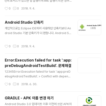
t)에 포커스가 있으면 앱 실행시에 IME 실행이 되는 경우가
있다. 어플리케이션을 최초 실행시 에디트텍스트(EditTex
작성시간
0
0
2018. 9. 4.
t)에 포커스를 주지 않거나 IME 가 실행되지 않도록 하는
방법에는 최초 포커스를 Layout 에 포커스를 추거나 사용
자 이벤트에 따라서 포커스 유무를 설정 하도록 할 수 있다.
Android Studio 단축키
12345678910public class ExampleActivity exte
글 내용
개인적으로는 Eclipse IDE에서 사용하던 단축키보다 An
nds Activity { @Override protected void onCre
droid Studio 기본 단축키가 더 편합니다. Android Stu
ate(Bundle savedInstanceState) { super.onCrea
dio 기본 단축키와 단축키 변경하는 방법에 대해서 포스팅
te(savedInstanceState); // Disable IME for this a
하겠습니다. EditingCtrl + Space : 기본 코드 완성Ctrl
pplication getW..
작성시간
0
0
2018. 9. 4.
+ Shift + Space : 스마트 코드 완성(예상되는 타입의 메
소드또는 변수명 )Ctrl + Q : 빠른 문서보기Shift + F1 :
외부 문서보기(http://developer.android.com/refer
Error:Execution failed for task ':app:
ence로 이동)Ctrl + mouse over code : 간단한 설명.
preDebugAndroidTestBuild'. 문제해결
Alt + Insert : Generate code( Getters, Setters, C
글 내용
onstructors, hashCode/equals, toString ..
12345Error:Execution failed for task ':app:preD
ebugAndroidTestBuild'. > Conflict with depende
ncy 'com.android.support:support-annotations'
작성시간
0
0
2018. 6. 30.
in project ':app'. > Resolved versions for app (2
6.1.0) and test app (27.1.1) differ. > See https://d.a
ndroid.com/r/tools/test-apk-dependency-confl
GRADLE - APK 이름 변경 하기
icts.html for details.cs 12345678dependencies
글 내용
Android Studio 3.0 업데이트 이후 이전에 쓰던 APK의
{ implementation fileTree(dir: 'libs', include: ['*.ja