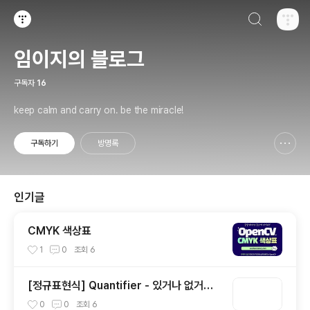
검색하기
티스토리
임이지의 블로그
구독자
16
keep calm and carry on. be the miracle!
구독하기
방명록
신고하기 레이어
열기
인기글
CMYK 색상표
1
0
조회
6
[정규표현식] Quantifier - 있거나 없거나?
(1)
0
0
조회
6