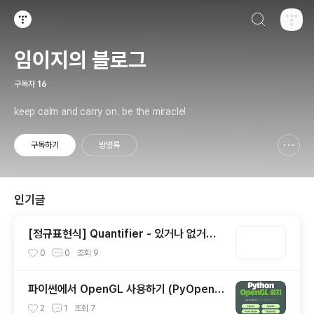
검색하기
티스토리
임이지의 블로그
구독자
16
keep calm and carry on. be the miracle!
구독하기
방명록
신고하기 레이어
열기
인기글
[정규표현식] Quantifier - 있거나 없거나?
(1)
0
0
조회
9
파이썬에서 OpenGL 사용하기 (PyOpenG
L)
2
1
조회
7