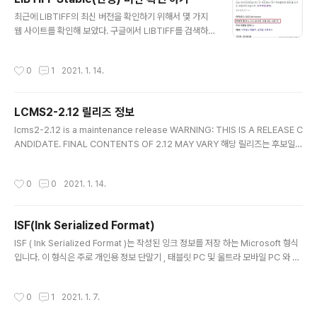
러리를 추가 설치하지 않아도 되어 간편하게 사용할 수 있
글 내용
최근에 LIBTIFF의 최신 버전을 확인하기 위해서 몇 가지
다. https://github.com/nothings/stb nothings/stb
웹 사이트를 확인해 보았다. 구글에서 LIBTIFF를 검색하
stb single-file public domain libraries for C/C+
게 되면은 아래와 같은 결과를 확인할 수 있다. 안정된 버전
+. Contribute to nothings/stb d..
은 4.1.0 으로 명시되어있다 이는 위키백과에 내용을 참조
작성시간
0
1
2021. 1. 14.
하는 것으로 확인하였다. 그러나 www.simplesystems.
org/libtiff/ 사이트를 확인 시에는 Lastest Stable Rele
ase 버전은 4.2.0으로 명시되어 있다. 단순하게 생각한다
LCMS2-2.12 릴리즈 정보
면 4.2.0 버전이 안정적인 버전인 것을 알 수 있지만 확신
글 내용
이 없었다. 그래서 gitlab 포럼에 아래처럼 질문을 하였다.
lcms2-2.12 is a maintenance release WARNING: THIS IS A RELEASE C
(gitlab.com/libtiff/libtiff/-/issues/234) 몇몇의 답변
ANDIDATE. FINAL CONTENTS OF 2.12 MAY VARY 해당 릴리즈는 후보일뿐
은 아래와 같았다. 위키의 버전을 업데이트가 필요하고 공
이며 최종 버전은 다를 수 있다. 아직 안정 버전이 아니다. Changes: Added buil
식 ..
d system for fast-float plugin (see plugin documentation) Added new
작성시간
0
0
2021. 1. 14.
build-in sigmoidal tone curve Added XCode 12 project Addes suppo
rt for multichannel input up to 15 channels Fix LUT8 write matrix Fix v
ersion mess on 10/11 Fix..
ISF(Ink Serialized Format)
글 내용
ISF ( Ink Serialized Format )는 작성된 잉크 정보를 저장 하는 Microsoft 형식
입니다. 이 형식은 주로 개인용 정보 단말기 , 태블릿 PC 및 울트라 모바일 PC 와 같
은 모바일 장치 에서 스타일러스로 입력 된 데이터를 저장하는 데 사용 됩니다. 잉크
개체는 단순히 일련의 선으로, 각 선은 일련의 점이고 점은 X 및 Y 좌표입니다. 많은
작성시간
0
1
2021. 1. 7.
새로운 모바일 장치는 압력 및 각도와 같은 정보도 제공 할 수 있습니다. 또한 잉크 데
이터와 함께 사용자 지정 정보를 저장하는 데 사용할 수 있습니다. 라이센스 또한 e