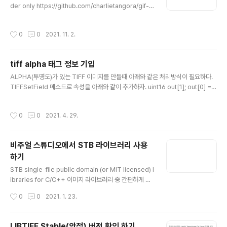
der only https://github.com/charlietangora/gif-h
소스를 다운로드 받자. 기본 예제는 아래와 같다. #includ
e #include #include int main() { int width = 100; in
작성시간
0
0
2021. 11. 2.
t height = 200; std::vector black(width * height *
4, 0); std::vector white(width * height * 4, 255);
auto fileName = "bwgif.gif"; int delay = 100; GifW
tiff alpha 태그 정보 기입
riter g; GifBegin(&g, fileName, width, height, del
글 내용
ay); GifWriteFrame(&g, bla..
ALPHA(투명도)가 있는 TIFF 이미지를 만들때 아래와 같은 처리방식이 필요하다.
TIFFSetField 메소드로 속성을 아래와 같이 추가하자. uint16 out[1]; out[0] = E
XTRASAMPLE_ASSOCALPHA; TIFFSetField( outImage, TIFFTAG_EX
TRASAMPLES, 1, &out ); https://stackoverflow.com/questions/34518
작성시간
0
0
2021. 4. 29.
06/getting-error-when-trying-to-apply-extrasamples-tag-to-a-tiff-
file-to-be-writt Getting error when trying to apply "ExtraSamples" ta
g to a TIFF file to be written I ha..
비주얼 스튜디오에서 STB 라이브러리 사용
하기
글 내용
STB single-file public domain (or MIT licensed) l
ibraries for C/C++ 이미지 라이브러리 중 간편하게 사
용할 수 있는 STB라는 오픈소스가 있다. CROSS-PLAT
작성시간
0
0
2021. 1. 23.
FORM에서 동작을 하며 JPEG, PNG, BMP, PSD, TG
A, GIF, HDR, PIC, PNM 포맷을 지원한다. LIBJPEG, LI
BTIFF, LIBPNG, ZLIB 등 다른 THIRD-PARTY 라이브
LIBTIFF Stable(안정) 버전 확인 하기