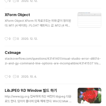
0
0
2020. 12. 12.
rting point of an EMF metafile. It specifies prope
rties of the device on which the image in the me
tafile was docs.microsoft.com docs.microsoft.c
XForm Object
om/en-us/openspecs/windows_protocols/ms-
글 내용
emf/daaf9447-0c47-446e-b72e-ac6bd7a2e8f
XForm Object XForm 의 자료구조는 위와 같이 정의된
1 EMF Header..
다. M11 (4 바이트) : FLOAT 매트릭스 값. M12 (4 바이
트) : FLOAT 매트릭스 값. M21 (4 바이트) : FLOAT 매
트릭스 값. M22 (4 바이트) : FLOAT 매트릭스 값. Dx (4
작성시간
0
0
2020. 12. 12.
바이트) : 논리 단위로 된 수평 변환 구성 요소 를 포함하는
FLOAT 값입니다 . Dy (4 바이트) : 논리 단위로 된 수직
변환 구성 요소를 포함하는 FLOAT 값입니다. 다음 방정
CxImage
식은 행렬 값을 사용하여 점 (X, Y)을 새 점 (X ', Y')으로 변
글 내용
환하는 방법을 지정합니다. X '= M11 * X + M21 * Y +
stackoverflow.com/questions/43141401/visual-studio-error-d8016-
Dx Y '= M12 * X + M22 * Y + Dy SetWorldTransf
zi-and-gy-command-line-options-are-incompatible/43141537 Visu
orm functi..
al Studio error D8016: '/ZI' and '/Gy' command-line options are incom
patible I am having an issue with a project that I am working on. Despi
작성시간
0
0
2020. 10. 6.
te the fact that the code is right, I can't build it because I got the follo
wing error Error D8016 '/ZI' and '/Gy-' command-line stack..
LibJPEG 9.D Window 빌드 하기
글 내용
http://www.ijg.org 접속하여 최신 버전의 libjpeg 다운
로드 한다. 임의의 폴더에 압축 해제 한다. Win32.Mak Vi
sual Studio 개발자용 명령 프롬폼트를 실행 한다. 파일을