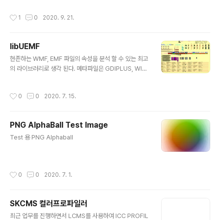
압축을 푼 폴더에 복사를 한다. (Microsoft SDK 폴더 하
작성시간
1
0
2020. 9. 21.
위에 있다.) 명령 프롬폰트에 아래와 같이 입력한다. // 구버
전 libjpeg 의 경우 nmake /f makefile.vc setup-v10
// jpeg9.d NMAKE /f makefile.vs setup-v16 메이
libUEMF
크파일 명령이 정상적으로 동작 하면 아랭과 같이 구동 된
글 내용
다. 폴더로 이동하여 jpeg.sin 파일을 확인 할 수 있다. Vi
현존하는 WMF, EMF 파일의 속성을 분석 할 수 있는 최고
sual Studio 2019 에서 실행후 release 로 빌드 map
의 라이브러리로 생각 된다. 메타파일은 GDIPLUS, WIN
파일을 생성하여 sy..
API 렌더링 API CALL 을 기록되어 있다. http://libuem
f.sourceforge.net/ 아래 그림을 보면 알수 있겠지만 그
작성시간
0
0
2020. 7. 15.
래픽 Object 의 모든 것들이 포함 되어 있다. 텍스트, 선,
면, 폴리곤, 다중폴리곤, 패턴, 안티알리아싱, 투명도 처리
등..
PNG AlphaBall Test Image
글 내용
Test 용 PNG Alphaball
작성시간
0
0
2020. 7. 1.
SKCMS 컬러프로파일러
글 내용
최근 업무를 진행하면서 LCMS를 사용하여 ICC PROFIL