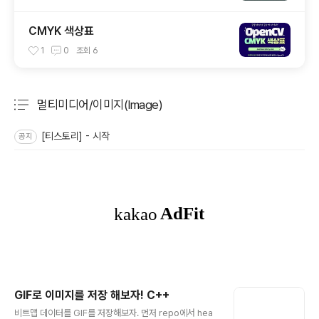
CMYK 색상표
1
0
조회
6
멀티미디어/이미지(Image)
분류 전체보기
주요 글 목록
[티스토리] - 시작
공지
GIF로 이미지를 저장 해보자! C++
글 내용
비트맵 데이터를 GIF를 저장해보자. 먼저 repo에서 hea