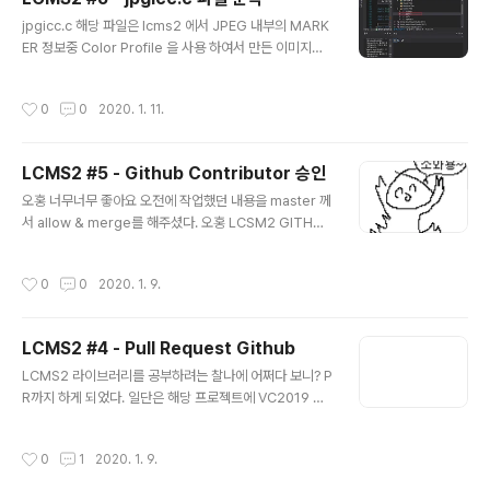
위 두가지가 없고 LCMS2 에서 지원하는 색상 프로파일이
글 내용
면 프로파일 생성 네 번째, 위 3가지가 없다면 프로파일을
jpgicc.c 해당 파일은 lcms2 에서 JPEG 내부의 MARK
생성하지 않는다. if (lIsDeviceLink) { OutputColorSp
ER 정보중 Color Profile 을 사용 하여서 만든 이미지면,
ace = GetDevicelinkColorSpace(hIn); } else { Ou
해당 마커에 컬러 프로파일러와 LIBJPEG 에서 추출한 색
tputColorS..
상 데이터를 기반으로 변환 해주는 역할을 한다. LCMS2
작성시간
0
0
2020. 1. 11.
사용하여 JPEG 내부에 있는 컬러 프로파일러 정보를 확인
하고 Color Transform 하는 파일은 jpgicc.c 파일이다.
Main Function Main 함수는 아래와 같이 단순하다. 앱을
LCMS2 #5 - Github Contributor 승인
초기화하고 명령 인수에서 전달받은 파일명으로 컬러 프로
글 내용
파일을 사용하는 이미지를 RGB 형식으로 변환하여 저장
오홍 너무너무 좋아요 오전에 작업했던 내용을 master 께
한다. int main(int argc, char* argv[]) { InitUtils("jp
서 allow & merge를 해주셨다. 오홍 LCSM2 GITHUB
gicc"); // App 초기화 ErrorHanlder..
에 Contributors로 등록이 되었다. 너무 좋네 하하 자세
히 보니 아이디 옆에 배찌도 달아주는구나 뭔가 기분이 좋
작성시간
0
0
2020. 1. 9.
군 으허허헝
LCMS2 #4 - Pull Request Github
글 내용
LCMS2 라이브러리를 공부하려는 찰나에 어쩌다 보니? P
R까지 하게 되었다. 일단은 해당 프로젝트에 VC2019 환
경 구성이 없어서 글을 포스팅하면서 정리하다가 master
branch에 VC2019 환경이 없으니 PR을 보내면 나도 오
작성시간
0
1
2020. 1. 9.
픈소스 contributor 가 될 수 있지 않을까 하는 암코양이
같은 생각으로 PR 보내 보았다. 먼저 VC2019 환경 설정