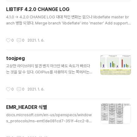
n.wikipedia.org/wiki/Microsoft_Open_Specification_Promise 에 의해서
LIBTIFF 4.2.0 CHANGE LOG
모든 라이센스에 대해서 허용한다고 합니다. 아래는 ISF 포맷..
글 내용
4.1.0 -> 4.2.0 CHANGE LOG 대대 적인 변화는 없으나 libdeflate master br
anch 병합 되었다. Merge branch 'libdeflate' into 'master' Add support f
or building against libdeflate for faster Zip/Deflate compression/dec
ompression See merge request libtiff/libtiff!158 zlib 에서 제공하는 defl
작성시간
0
0
2021. 1. 6.
ate 를 사용하지 않고 libdeflate 를 사용하는 방식이 도입 됬으나 아직 시험 단계
인듯 하다. 두 가지의 case 로 Zip/Deflate 코덱 형식을 지원 한다. case 1 : zlib
only -> 스트리밍 모드 지원 case 2..
toojpeg
글 내용
고상한 라이브러리 발견 벤치 마크만 봐도 속도가 빠르다
는 것을 알 수 있다. GDIPlus를 사용하지 않는 쪽에서는
이득을 볼 수 있을 거 같다. https://create.stephan-br
umme.com/toojpeg/ toojpeg - a JPEG encoder
작성시간
0
0
2021. 1. 6.
in a single C++ file A JPEG encoder in a single
C++ file ... posted December 27, 2018 by Steph
an Brumme, updated June 17, 2019 Recently, on
EMR_HEADER 식별
e of my programs needed to write a few JPEG fi
글 내용
les. The obvious choice is to link against libjpeg
docs.microsoft.com/en-us/openspecs/window
(or even bet..
s_protocols/ms-emf/de081cd7-351f-4cc2-83
0b-d03fb55e89ab [MS-EMF]: EMR_HEADER Re
cord Types The EMR_HEADER record is the sta
작성시간