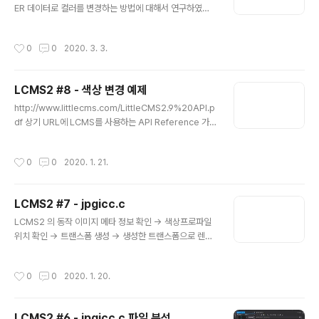
ER 데이터로 컬러를 변경하는 방법에 대해서 연구하였다.
그러는 도중 초기에 FILEIO 및 trasnform을 생성하는 비
용이 커서 실제 색상 변경하는 속도보다 transform을 만
작성시간
0
0
2020. 3. 3.
드는 성능 비용으로 인하여 SIMD 적용할라는 차.. 자료조
사를 하였다. 역시나 내가 생각한건 이미 세상이 다 있다. h
ttps://github.com/cepiloth/skcms cepiloth/skcm
LCMS2 #8 - 색상 변경 예제
s third-party skia . Contribute to cepiloth/skcms
글 내용
development by creating an account on GitHub.
http://www.littlecms.com/LittleCMS2.9%20API.p
github.com SKCMS 관련하여서 포스팅을 할 예정이고
df 상기 URL에 LCMS를 사용하는 API Reference 가
내가 하는 분야가 널리 하는 분..
있다. LCMS2는 색상 프로파일을 이용하여 출력되는 영상
이 색상을 보정 및 색상 변환을 쉽게 사용할 수 있는 라이브
작성시간
0
0
2020. 1. 21.
러리이다. RGB Color To CMYK Color #include "lc
ms2.h" int main(void) { cmsHPROFILE hInProfile,
hOutProfile; cmsHTRANSFORM hTransform; int
LCMS2 #7 - jpgicc.c
i; hInProfile = cmsOpenProfileFromFile("sRGBC
글 내용
olorSpace.ICM", "r"); hOutProfile = cmsOpenPro
LCMS2 의 동작 이미지 메타 정보 확인 -> 색상프로파일
fileFromFile("MyCmyk.ICM",..
위치 확인 -> 트랜스폼 생성 -> 생성한 트랜스폼으로 렌더
링 위의 절차를 갖는다. 이미지 메타 정보 확인 이미지 포맷
의 메타정보, XMP 등 추가 정보를 읽어서 프로파일 정보
작성시간
0
0
2020. 1. 20.
가 있는지 확인 한다. 색상 프로파일 위치 확인 색상 프로파
일 사용 유무를 결정 해야한다. 첫 번째, 내장 프로파일 유
무 확인 두 번째, 디바이스 경로의 프로파일 확인 세 번째,
LCMS2 #6 - jpgicc.c 파일 분석