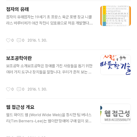
점자의 유래
글 내용
점자의 유래점자는 19세기 초 프랑스 육군 포병 장교 니콜
라스 바루비에가 야간 작전시 암호용으로 처음 개발했다.
세로로 6개의 점 2줄로 만들어졌던 12점 암호 점자는 그
후 1821년 프랑스의 파리맹학교에 전달되었고 당시 학생
작성시간
0
0
2016. 1. 30.
이던 시각장애인 루이 브라이유에 의해 10여 년간 연구, 실
험 과정을 거쳐 1834년 지금의 시각장애인 문자인 6점 점
자가 완성되었다.이 6점 점자가 영국과 미국, 일본을 거쳐
보조공학이란
우리 나라에도 전해졌고 이를 바탕으로 1923년 당시 특수
글 내용
교육기관인 제생원 맹아부 교사였던 박두성 선생이 시각장
보조공학 소개보조공학은 장애를 가진 사람들을 돕기 위한
애인들로 조선어점자연구위원회를 조직하여 한글 점자를
여러 가지 도구나 장치들을 말합니다. 우리가 흔히 보는 것
연구, 1926년 완성, 마침내 그해 11월 4일 ‘훈맹정음’으로
으로 휠체어나 안내 지팡이 등이 있지요. 이동에 어려움이
서 한글 점자를 발표했다. 송암 박두성 (朴斗星 1888∼1
있는 사람들이 휠체어를 이용해 이동할 수 있고 안내 지팡
작성시간
0
0
2016. 1. 30.
963)한글 점자(點字)의..
이는 눈으로 볼 수 없는 사람들이 주변의 물체를 파악하고
움직이는데 도움을 줍니다. 최근에는 컴퓨터의 역할이 매
우 커졌습니다. 컴퓨터는 듣거나 보는데 어려움이 있는 사
웹 접근성 개요
람들을 위해 소리내어 읽어 주는 기능, 크게 확대하여 보여
글 내용
주기 외에도 글자를 쓰는데 어려움이 있는 사람들이 쉽게
월드 와이드 웹 (World Wide Web)을 창시한 팀 버너스
문장을 쓸 수 있게 하는 등 여러 가지 도움을 줄 수 있습니
리(Tim Berners-Lee)는 웹이란'장애에 구애 없이 모든
다.Assistive Techonology영어 표현을 잘 살펴보는 것
사람들이 손쉽게 정보를 공유할 수 있는 공간'이라고 정의
도 보조 공학을 이해하는데 도움을 줍니다. 보조공학을 일
하였으며, 웹 콘텐츠를 제 작할 때에는 장애에 구애됨이 없
작성시간