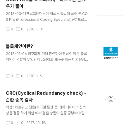
들어 다음과 같은 목록에서 키가 175보다 큰 사람은 2명
우기 풀이
입니다. 학생들의 키가 들어있는 배열 height와 height의
글 내용
길이 height_len, 그리고 k 값이 매개변수로 주어졌을 때,
2018-03-11프로그래머스에 새로 생겼길래 풀어 봄.CO
k보다 키가 큰 학생의 수를 세서 return 하도록 solution
S Pro (Professional Coding Specialist)란? 프로그
함수를 작성했습니다. 그러나, 코드 일부분이 잘못되어있
램 설계 및 이해, 프로그램 구현, 프로그램 검사 및 수정 능
작성시간
0
0
2018. 3. 11.
기 때문에, 몇몇 입력에 대해서는 올바르게..
력을 검정하는 자격증입니다. COS Pro로 본인의 프로그
래밍 활용능력이 어느 정도인지를 증명할 수 있습니다. 현
재 Python, C, C++, Java 언어 사용 가능프로그래머스
블록체인이란?
LEVEL 1 이하 수준 정도, 대학교 1학년 C언어 처음 배울
글 내용
2018-01-06 암호화폐 거래 관련하여 관심이 많은 블록
때 레포트 하는 정도의 난이도로 느껴짐. 빈 칸 채우기 - [Y
체인이 역할이 무엇인지 궁금하고 왜 등장했는지 의문점이
BM] n 부터 m 까지 자연수의 합두 자연수 n부터 m까지의
생겨 인터넷과 책을 찾아 보았다. 블록체인이란?블록체인
합을 구하려고 합니다. 이를 위해 다음과 같이 3단계로 간
(영어: block chain)은 관리 대상 데이터를 '블록'이라고
단히 프로그램 구조를 작성했습니다. 1. 1부터 m까지의 합
작성시간
3
0
2018. 1. 6.
하는 소규모 데이터들이 P2P방식을 기반으로 생성된 체인
을 구합니다.2. 1부터 n-..
형태의 연결고리 기반 분산 데이터 저장환경에 저장되어
누구도 임의로 수정될 수 없고 누구나 변경의 결과를 열람
CRC(Cyclical Redundancy check) -
할 수 있는 분산컴퓨팅 기술 기반의 데이터 위변조 방지 기
순환 중복 검사
술이다. 이는 근본적으로 분산 데이터 저장기술의 한 형태
글 내용
로, 지속적으로 변경되는 데이터를 모든 참여 노드에 기록
핵심 : 네트워크 전송(시리얼 통신 등)에서 데이터의 신뢰
한 변경 리스트로서 분산 노드의 운영자에 의한 임의 조작
성을 검증 하기 위한 에러 검출 방법의 일종.공부해야 할 에
이 불가능하도록 고안되었다. 잘 알려진 블록체인의 응용
러 검출 방법패리티 비트, 체크섬, 모듈러
작성시간
0
0
2017. 10. 19.
사례는 암호화폐의 거래과정을 기록..