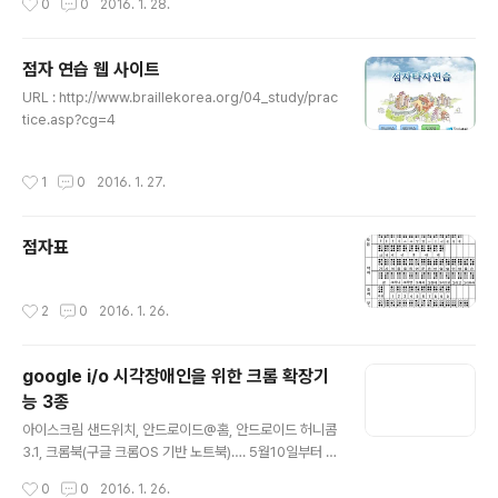
0
0
2016. 1. 28.
컫는 영어 표현은 Assi..
이 누구나 접근할 수 있도록 제작하여야 한다고 하였다. 이
렇듯 웹 창시자가 웹의 기본적 철학에서 웹 접근성 부문을
강조함에도 불구하고, 웹 접근성을 바라보는 입장에 따라
점자 연습 웹 사이트
다르게 정의하고 있다. 하지만, 접근에 대한 개념의 다양성
글 내용
으로 인한 인식의 부족보다는 접근성에 대한 개념을 잘못
URL : http://www.braillekorea.org/04_study/prac
이해하고 있는 것이 더 욱 문제이다. 즉, 접근성을 단지 장
tice.asp?cg=4
애인에게 국한된 문제라고 잘못 이해하고 있는 경우가 대
부분이라는 것이다. 비록 접근성 준수가 장애인에게 가장
작성시간
1
0
2016. 1. 27.
혜택이 많이 돌아..
점자표
작성시간
2
0
2016. 1. 26.
google i/o 시각장애인을 위한 크롬 확장기
능 3종
글 내용
아이스크림 샌드위치, 안드로이드@홈, 안드로이드 허니콤
3.1, 크롬북(구글 크롬OS 기반 노트북)…. 5월10일부터 시
작된 구글 개발자 대회에서 쏟아지는 뉴스들은 여럿이지
작성시간
0
0
2016. 1. 26.
만, 이 가운데 시각장애인을 배려한 새로운 뉴스가 눈에 띈