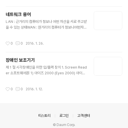
다. 웹브라우저 구글 크롬에 새롭게 적용되는 시각장애인
접근성 지원 프로그램을 살펴보자. 모두 구글 크롬에 설치
네트워크 용어
해 쓸 수 있는 확장기능 형태로 제공된다.■ 크롬복스(Chr
글 내용
LAN : 근거리의 컴퓨터가 정보나 어떤 자산을 서로 주고받
omeVox) : 구글 크롬용 스크린리더크롬복스는 구글 크롬
을 수 있는 상태WAN : 원거리의 컴퓨터가 정보나어떤자산
에서 주요 메뉴나 웹사이트 내용을 음성으로 읽어주는 ‘스
을 서로 주고받을 수 있는 상태인터넷 : LAN/WAN을 연결
크린리더’ 확장기능이다. 윈도우7에 포함된 스크린리더나
한 전 세계 규모의 네트워크 3DES : 세 개의 키를 사용하
상용 제품과 다른 점은, 웹브라우저 기반으로 동작하는 데
작성시간
0
0
2016. 1. 26.
는 중 삼중 DES(Triple DES)이다. 삼중 DES 기법은 암
있다. 요컨대 크롬복스는 구글 크롬을 실행한 상태에서 동
호화에 사용되는 키의 길이를 증가시키며, 암호화를 DES
작한다는 얘기다.크롬복스는 키보드..
보다 더 견고하게 한다.3G : 3세대 이동통신으로서, CDM
장애인 보조기기
A를 기반하는 하는 이동통신 무선기술의 한 종류이다.4B/
글 내용
5B : 인코딩 기법 중의 하나로서, 4비트의 데이터 열을 5
제 1 절 시각장애인을 위한 입/출력 장치 1. Screen Read
비트의 데이터 열로 변환한다. 이 기법은 FDDI 등에서 사
er 소프트웨어群 1) 아이즈 2000 (Eyes 2000) 아이즈
용되고 있다.802.3 : IEEE 이더넷 표준802.5 : IEEE 토큰
2000은 ㈜이트렉인포다임에서개발한 음성합성 인터넷
링 표준802.11 : IEEE 무선 ..
통합 솔루션으로 스크린 리더, 웹브라우져 등이있는 통합
작성시간
0
0
2016. 1. 12.
패키지이며 국내에서 스크린 리더의 대명사처럼 알려져 시
각장애인 사이에 많이 활용 되고 호평 받는 제품중의 하나
이다. 아이즈 2000 은 Eyeys, Webby, NetEye, FileE
ye, MailEye 그리고NoteEye 로 구성되어 있다. Eyes
는 컴퓨터의 모든 정보들을 음성으로 출력해주는 음성지원
의안내
티스토리
로그인
고객센터
프로그램과 시스템 유틸리티가 접목된 스크린 리더이며 W
ebby 는브라우저 기능과 음성지원 프로그램이 접목되어
© Daum Corp.