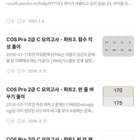
rosoft.com/ko-kr/help/977143 쿠키가 사용되고 있지 않습니다. 쿠키를 사용
하고 페이지를 새로 고치세요. support.microsoft.com
작성시간
0
0
2021. 1. 6.
COS Pro 2급 C 모의고사 - 파트3. 함수 작
성 풀이
글 내용
2018-03-11초안 작성문제 난이도는 어렵지 않은데 문제
를 잘 이해해야 하는 거 같다. [YBM]거스름돈 문제 설명고
객이 구매한 물건들의 가격과 지불 금액이 주어졌을 때, 거
작성시간
0
0
2018. 3. 11.
스름돈을 얼마나 줘야 하는지 구하려 합니다.예를 들어 구
매한 물건들의 가격이 {2100, 3200, 2100, 800}이라면
총 구매금액은 8200원입니다. 이때, 고객이 10000원을
COS Pro 2급 C 모의고사 - 파트2. 한 줄 바
지불했다면 1800원을 거슬러 주면 됩니다.고객이 구매한
꾸기 풀이
물품들의 가격이 들어있는 배열 price와 price의 길이 pr
글 내용
ice_len, 지불한 금액 money가 매개변수로 주어질 때,
2018-03-11초안 작성 파트 2 문제는 디버깅(Debuggi
거슬러 줘야 하는 금액을 return 하도록 solution 함수를
ng)은 이미 완성된 코드에서 버그를 찾아 수정하는 문제
완성해주세요. 매개변수 설명고객이 구매한 물품의 가격이
타입입니다. 1줄만 수정하여 버그를 고치세요. 2줄 이상 수
작성시간
0
0
2018. 3. 11.
들어있는 배열 price와 price의 ..
정할 경우, 실행 결과에 에러 메시지가 표시됩니다. [YBM]
키가 K보다 큰 사람 문제 설명학생들의 키가 들어있는 목
록에서 키가 k보다 큰 사람은 몇 명인지 구하려합니다.예를
COS Pro 2급 C 모의고사 - 파트1. 빈 칸 채