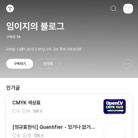
검색하기
티스토리
임이지의 블로그
구독자
16
keep calm and carry on. be the miracle!
구독하기
방명록
신고하기 레이어
열기
인기글
CMYK 색상표
1
0
조회
6
[정규표현식] Quantifier - 있거나 없거나?
(1)
0
0
조회
6