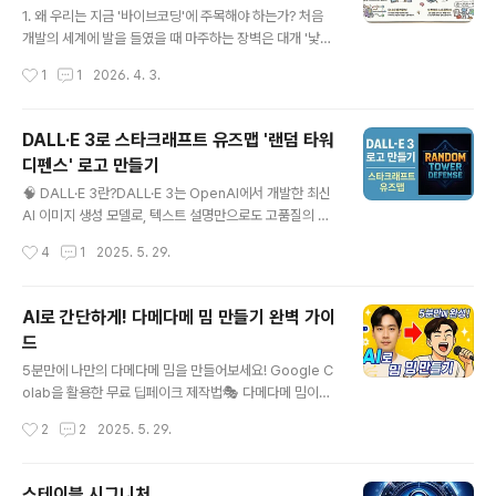
1. 왜 우리는 지금 '바이브코딩'에 주목해야 하는가? 처음
개발의 세계에 발을 들였을 때 마주하는 장벽은 대개 '낯선
문법'과 '복잡한 코드의 나열'입니다. 하지만 인공지능(AI)
작성시간
1
1
2026. 4. 3.
이 코드를 대신 작성하고 오류를 수정해 주는 시대, 이제 프
로그래밍의 패러다임은 단순한 '구문 암기'에서 전체적인
시스템의 흐름을 조율하는 '설계적 주도권'으로 이동하고
DALL·E 3로 스타크래프트 유즈맵 '랜덤 타워
있습니다. 이것이 바로 우리가 바이브코딩(Vibe Coding)
디펜스' 로고 만들기
에 주목해야 하는 이유입니다.바이브코딩은 단순히 코드를
글 내용
써 내려가는 행위를 넘어, 기술의 본질과 논리를 이해하고
🧠 DALL·E 3란?DALL·E 3는 OpenAI에서 개발한 최신
AI와 협업하여 결과물을 오케스트레이션(Orchestratio
AI 이미지 생성 모델로, 텍스트 설명만으로도 고품질의 이
n)하는 감각을 의미합니다. '바이브코딩 핵심 용어 60
미지를 생성할 수 있습니다. 이전 버전보다 문맥 이해력과
작성시간
4
1
2025. 5. 29.
선'을 관통하는 7가지 핵심 개념을 통해, 여러분이 단순한
세부 묘사 능력이 향상되어, 원하는 이미지를 보다 정확하
코드 작성자..
게 생성할 수 있습니다.🎯 프로젝트 개요목표: 스타크래프
트 유즈맵 '랜덤 타워 디펜스'에 어울리는 로고 제작도구: D
AI로 간단하게! 다메다메 밈 만들기 완벽 가이
ALL·E 3 (ChatGPT Plus 또는 Bing Image Creator)
드
스타일: SF, 픽셀 아트, 게임 UI에 적합한 디자인WIRED📝
글 내용
프롬프트 작성효과적인 이미지 생성을 위해서는 구체적인
5분만에 나만의 다메다메 밈을 만들어보세요! Google C
프롬프트가 중요합니다. 예를 들어:"스타크래프트 스타일
olab을 활용한 무료 딥페이크 제작법🎭 다메다메 밈이
의 픽셀 아트 로고, '랜덤 타워 디펜스' 텍스트 포함, 어두운
란?다메다메 밈은 일본 게임 '용과 같이 5'의 'Baka Mitai'
작성시간
2
2
2025. 5. 29.
배경, 미래지향적 디자인"이러한 프롬..
라는 노래를 활용한 AI 딥페이크 밈입니다. 2020년부터
전 세계적으로 인기를 끌며, 누구나 쉽게 자신의 얼굴로 만
들 수 있어 큰 화제가 되었습니다.🚀 준비물구글 계정 (Col
스테이블 시그니처