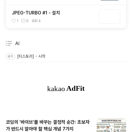
JPEG-TURBO #1 - 설치
1
0
조회
4
AI
분류 전체보기
주요 글 목록
[티스토리] - 시작
공지
코딩의 '바이브'를 바꾸는 결정적 순간: 초보자
가 반드시 알아야 할 핵심 개념 7가지
글 내용