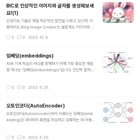
rompt 를 입력하면 확인 할 수 있습니다. ChatGP..
BIC로 인상적인 이미지와 글자를 생성해보세
요!(1)
글 내용
인공지능 기술은 매일 혁신적인 발전을 이루고 있으며, 이
중에서도 Bing Image Creator는 놀랍게도 이미지와 텍
스트를 결합하여 창의적인 작품을 만들어내는 역할을 하는
작성시간
0
0
2023. 10. 4.
최신 모델입니다. 이번에는 BIC를 사용 후기를 정리 하겠
습니다. https://www.bing.com/images/create 에
접속하면 100 Credit 을 제공합니다. 일정 시간이 지나면
임베딩(embeddings)
생성형 AI 가 이미지를 생성해줍니다. 아래는 [만두를 만드
글 내용
AI와 기계 학습의 바다를 항해하기 위해 가장 중요한 개념
눈 토끼, 수채화] 프롬프트를 이용하여서 만든 예시입니다.
중 하나는 '임베딩(embeddings)'입니다. 간단히 말하면,
(산에서, 바다에서, 크리스마스때, 숲속에서 등)
임베딩은 복잡하고 고차원의 데이터를 저차원 공간으로 변
환하는 것입니다. 이것은 마법의 나침반으로 생각할 수 있
작성시간
0
0
2023. 9. 25.
습니다. 복잡한 언어의 세계(고차원 데이터)를 단순화된 언
어(저차원 데이터)로 번역할 수 있는 나침반입니다. 자연어
처리(NLP)의 맥락에서, 우리가 다루는 고차원 데이터는 단
오토인코더(AutoEncoder)
어와 문장, 그리고 이들이 가지는 의미와 구문입니다. 다시
글 내용
말해, 임베딩은 기계가 이해할 수 있는 숫자로 단어를 변환
오토인코더(Autoencoder)에서 사용되는 임베딩(emb
하는 방법입니다. 임베딩(Embedding)과 특성 추출(Fea
edding)은 데이터의 표현을 학습하고 압축하는 데 사용되
ture Extraction)은 데이터의 차원을 줄이고, 데이터를 저
며, 주로 다음과 같은 역할을 합니다. 인코더 : 네트워크는
차원의 표현으로 변환하는 과정을 수행하는 비슷한 개념입
이미지 같은 고차원 입력 데이터를 저차원 임베딩 벡터로
작성시간
0
0
2023. 9. 25.
니..
압축합니다. 디코더 : 네트워크는 임베딩 벡터를 원본 도메