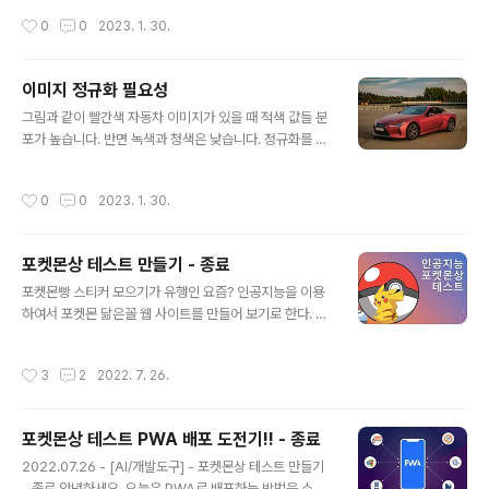
했다. 파이썬에 bbox를 사용하면 쉽게 처리할 수 있다. 코
작성시간
0
0
2023. 1. 30.
드는 아래와 같다. 1. PIL (Python Imaging Library) 라
이브러리의 Image 모듈을 가져옵니다. from PIL impor
t Image 2. Image.open 메소드를 사용하여 이미지 파
이미지 정규화 필요성
일을 엽니다. 이것은 Image 객체를 반환합니다. im = Im
글 내용
그림과 같이 빨간색 자동차 이미지가 있을 때 적색 값들 분
age.open("image.png") 3. getbbox 메소드를 사용
포가 높습니다. 반면 녹색과 청색은 낮습니다. 정규화를 거
하여 배경이 투명인 영역의 경계 상자를 얻습니다. getbb
치고 나면 모든 색의 분포가 정규분포를 따르게 됩니다. 이
ox 메소드는 경계 상자의 왼쪽, 윗쪽, 오른쪽, 아래쪽 픽셀
렇게 색이 정규 분포를 따르도록 값을 바꾸면 색도 변합니
좌표를 나타내는 4 개 값의 튜플을 반환합니다. bbox = i
작성시간
0
0
2023. 1. 30.
다. 정규화를 거치면 색이 변하더라도 인공지능 입장에서
m.g..
는 색이 갖는 분포가 일정해야 학습을 제대로 할 수 있습니
다. import matplotlib.pyplot as plt import torchvi
포켓몬상 테스트 만들기 - 종료
sion.transforms as T from torchvision.datasets.
글 내용
cifar import CIFAR10 from torchvision.transfomr
포켓몬빵 스티커 모으기가 유행인 요즘? 인공지능을 이용
s import Compose from torchvision.transfomrs
하여서 포켓몬 닮은꼴 웹 사이트를 만들어 보기로 한다. 일
import RandomHorizont..
단 인터넷 검색을 통하여 어떤 포켓몬이 어떤 연예인과 닮
았는지 파악을 하고 데이터를 수집하기로 한다. 웹 상에서
작성시간
3
2
2022. 7. 26.
단순하게 만들기 위해서 구글에서 제공하는 Teachable
Machine 를 이용하기로 한다. 먼저 데이터 전처리 작업
유사 모델을 결정하기 위해 포켓몬스터 닮은꼴 연예인 블
포켓몬상 테스트 PWA 배포 도전기!! - 종료
로그로 데이터 전처리 작업을 진행 하였다. 조코딩의 동물
글 내용
상 테스트 유튜브를 보고 클론코딩을 하였으며 개발환경은
2022.07.26 - [AI/개발도구] - 포켓몬상 테스트 만들기
아래와 같다. 개발환경 구름 IDE - HTML / CSS Teach
- 종료 안녕하세요. 오늘은 PWA로 배포하는 방법을 소개