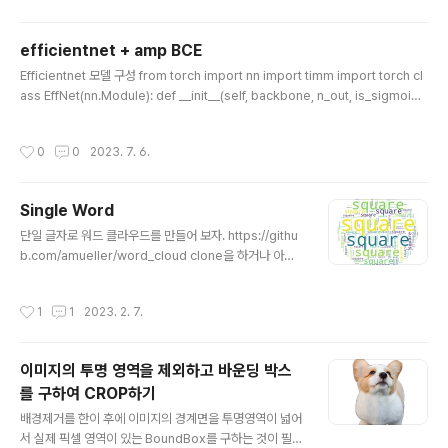
인으로 압축 해제합니다.(예를 들어 이미지로 되돌립니다)
차원 축소(Dimensionality Reduction): 오토인코더는
efficientnet + amp BCE
입력 데이터의 차원을 줄이는 데 사용됩니다. 인코더(enc
글 내용
oder) 부분은 입력 데이터를 저차원 임베딩 공간으로 매
Efficientnet 모델 구성 from torch import nn import timm import torch cl
핑하여 정보를 압축합니다. 이 과정을 통해 더 낮은 차원에
ass EffNet(nn.Module): def __init__(self, backbone, n_out, is_sigmoid):
서 데이터를 표현함으로써 불필요한 정보나 잡음을 제거하
super(EffNet, self).__init__() self.model = timm.create_model(model_
고 데이터의 주요 특성을 보존할 수 있습니다. 특성 추출(F
name=backbone, pretrained=True) self.model.classifier = nn.Linear
작성시간
0
0
2023. 7. 6.
eatu..
(self.model.classifier.in_features, n_out) self.is_sigmoid = is_sigmoid
def forward(self, x): x = self.model(x) if self.is_sig..
Single Word
글 내용
단일 글자로 워드 클라우드를 만들어 보자. https://githu
b.com/amueller/word_cloud clone을 하거나 아래
처럼 pip를 이용하여 package를 설치한다. #colab 에
서 사용예시 !pip install wordcloud 다음은 mask(동그
작성시간
1
1
2023. 2. 7.
라미)에 단일 글자를 generate 하는 코드이다. import n
umpy as np import matplotlib.pyplot as plt from
wordcloud import WordCloud text = "square" x,
이미지의 투명 영역을 제외하고 바운딩 박스
y = np.ogrid[:300, :300] mask = (x - 150) ** 2 +
를 구하여 CROP하기
(y - 150) ** 2 > 130 ** 2 mask = 255 * mask.ast
글 내용
ype(int) wc = Wor..
배경제거를 한이 후에 이미지의 경계면을 투명영역이 넓어
서 실제 픽셀 영역이 있는 BoundBox를 구하는 것이 필요