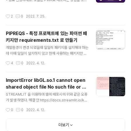
ableMachine - Tensorflow Lite 모델 학습 및 개발 N
하려고 합니다. 앱 개발에는 네이티브 개발 및 크로스 플랫
etlify - 웹 서비스 개발일지 2022-03-23 1차 ..
폼 개발 등 여러 개발 방법이 있는데 웹사이트 기반으로 앱
작성시간
2
0
2022. 7. 25.
을 만들 수 있다고 들어서 궁금해서 시작해 보았습니다. P
WA란? 프로그레시브 웹 애플리케이션은 웹을 통해 전달
되는 응용 소프트웨어의 일종으로, HTML, CSS, 자바스
PIPREQS - 특정 프로젝트에 있는 파이썬 패
크립트를 포함한 일반 웹 기술들을 사용하여 만들어진다.
키지만 requirements.txt 로 만들기
표준을 준수하는 브라우저를 사용하는 어떠한 플랫폼에서
글 내용
라도 동작하도록 고안되었다. 위키백과 PWA를 만드는 방
개발환경이 변경 되었을때 일일히 패키지를 설치해야 하는
법은 여러 방법이 있는 것으로 파악되었습니다. 저는 그중
데 이때 일일이 설치하지 않고 현재 사용하는 패키지만 기
에 MS에서 만든 Pwabuilder라는 툴을 사용해보려고 합
록해놓을 수 있도록 사용되는 명령어는 pip freeze 명령
작성시간
4
0
2022. 4. 12.
니다. 먼저 https:..
어 이다. pip freeze > requirements.txt 위의 명령어
를 실제로 사용시 아래처럼 모든 패키지들이 포함 된다. 하
지만 해당 명령어는 시스템 내의 모든 패키지를 require
ImportError libGL.so.1 cannot open
ments.txt 로 만들어 준다. 필자가 원하는 것은 해당 프로
shared object file No such file or dir
젝트에서 사용하는 패키지만 requirements.txt 로 만드
글 내용
ectory STREAMLIT
는 것이 필요하였다. pipreqs 를 사용하면 해당 프로젝트
STREAMLIT 을 이용하여 웹에 배포시에 위와 같은 오류
에서만 사용하는 패키지만 requirement.txt 로 만들어
가 발생 하였다. 해결 안 https://docs.streamlit.io/kno
준다. 설치 #pipreqs 설치 pip install pipreqs 실행 pi
wledge-base/dependencies/libgl 배포할 GIT Re
작성시간
0
0
2022. 4. 12.
preqs /hom..
po 에 packages.txt 파일을 추가하고 libgl1 를 추가 하
면 해당 오류는 수정 된다.
더보기