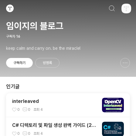
검색하기
티스토리
임이지의 블로그
구독자
16
keep calm and carry on. be the miracle!
구독하기
방명록
신고하기 레이어
열기
인기글
interleaved
0
0
조회
4
C# 디렉토리 및 파일 생성 완벽 가이드 (20
25년 최신)
0
0
조회
4