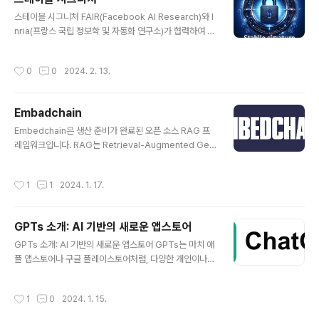
ab 사용을 위해)정면 얼굴 사진 (JPG/PNG 형식, 정사각
글 내용
스테이블 시그니처 FAIR(Facebook AI Research)와 I
형 권장)안정적인 인터넷 연결📋 단계별 제작 가이드1단
nria(프랑스 국립 정보학 및 자동화 연구소)가 협력하여 개
계: Google Colab 접속https://colab.research.goo
발한 새로운 워터마킹 기술인 "Stable Signature"에 대
gle.com/github/AliaksandrSiarohin/first-order-
해 설명하겠습니다. 이 혁신적인 기술은 생성 AI를 통해 만
model/blob/master/demo.ipynb위 링크를 클릭하
작성시간
0
0
2024. 2. 13.
들어진 이미지에 눈에 보이지 않는 워터마크를 삽입함으로
여..
써, 해당 이미지가 인공지능에 의해 생성되었음을 식별할
수 있게 해줍니다. 이러한 접근 방식은 안전하고 책임감 있
Embadchain
는 AI 사용을 장려하는 동시에 디지털 콘텐츠의 출처를 추
글 내용
적할 수 있게 해줍니다. 전통적으로, 워터마킹은 이미지나
Embedchain은 생산 준비가 완료된 오픈 소스 RAG 프
다른 디지털 콘텐츠에 정보를 숨기는 기술로 사용되어 왔
레임워크입니다. RAG는 Retrieval-Augmented Gen
습니다. 하지만 많은 기존 방법들은 이미지가 생성된 후에
eration의 약자로, 비정형 데이터에서 정보를 검색하고 이
워터마크를 추가하는 방식을 취합니다. 이와 달리, Stable
를 사용하여 새로운 정보를 생성하는 기술을 의미합니다. E
작성시간
1
1
2024. 1. 17.
S..
mbedchain은 RAG 애플리케이션을 생성하기 위한 원활
한 프로세스를 제공하여 다양한 유형의 비정형 데이터를
관리할 수 있도록 합니다. Embedchain의 주요 기능은 다
GPTs 소개: AI 기반의 새로운 앱스토어
음과 같습니다. 데이터 관리: Embedchain은 데이터를 관
글 내용
리 가능한 단위로 효율적으로 분할하고, 관련 임베딩을 생
GPTs 소개: AI 기반의 새로운 앱스토어 GPTs는 마치 애
성하며, 최적화된 검색을 위해 벡터 데이터베이스에 저장
플 앱스토어나 구글 플레이스토어처럼, 다양한 개인이나
합니다. 검색: Embedchain은 다양한 검색 방법을 지원하
회사들이 만든 AI 프로그램들을 공유하고 다운로드할 수
여 사용자가 원하는 정보를 빠르고 정확하게 찾을 수 있도
있는 곳입니다. GPTs의 모습과 기능 GPTs는 GPT Plu
작성시간
1
0
2024. 1. 15.
록..
s 사용자들에게만 열려 있으며, 여러가지 흥미로운 AI 프
로그램들을 찾아볼 수 있습니다. 예를 들어, PDF를 분석해