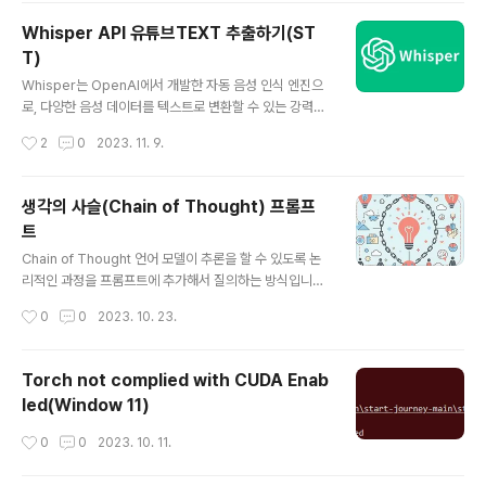
주는 AI, 로고를 만들어주는 AI, 글쓰기를 돕는 AI 등이 있
Whisper API 유튜브TEXT 추출하기(ST
습니다. GPT Builder를 이용한 GPTs 제작 방법 http
T)
s://chat.openai.com/gpts/editor GPTs는 GPT Bu
글 내용
ilder를 통해 쉽게 만들 수 있습니다. 아이디어를 가지고 A
Whisper는 OpenAI에서 개발한 자동 음성 인식 엔진으
I에게 말하듯이 설명하면, AI가 이름, 로고, 서비스 계획 등
로, 다양한 음성 데이터를 텍스트로 변환할 수 있는 강력한
을 알아서 만들어줍니다. 그..
도구입니다. Whisper를 사용하기 위해 아래와 같이 환경
작성시간
2
0
2023. 11. 9.
을 구축할 수 있습니다. 환경구성 Python 3.7 이상 설치
Python 공식 웹사이트(https://www.python.org/do
wnloads/)에서 적절한 Python 버전(3.7 이상)을 다운로
생각의 사슬(Chain of Thought) 프롬프
드하고 설치합니다. Python 3.8.10 버전을 사용하는 것을
트
추천합니다. PyTorch 설치 PyTorch는 딥 러닝 라이브
글 내용
러리로 Whisper를 실행하기 위해 필요합니다. PyTorch
Chain of Thought 언어 모델이 추론을 할 수 있도록 논
의 설치는 공식 웹사이트(https://pytorch.org/get-sta
리적인 과정을 프롬프트에 추가해서 질의하는 방식입니다.
rted/locally/)를 참고하여 본인의 시스템 환경에 맞는 ..
이 방식은 중간 추론 단계를 통해 복잡한 추론 능력을 가능
작성시간
0
0
2023. 10. 23.
하게 하며, 퓨샷 프롬팅과 결합하면 응답하기 전에 추론이
필요한 더 복잡한 작업에서 더 나은 결과를 얻을 수 있습니
다. Chain of Thought 프롬팅에서는 문제를 해결하는데
Torch not complied with CUDA Enab
필요한 중간 추론 단계를 제공하여 작업을 단계적으로 수
led(Window 11)
행합니다. 이렇게 하면 모델이 각 단계를 이해하고 최종 결
과를 추론하는 데 도움이 됩니다. 간단히 사용하는 예시로
작성시간
0
0
2023. 10. 11.
prompt 를 입력하고 정확한 답이 나오지 않을 때 Open
AI 에서는 step by step 혹은 단계별로 생각 해바라고 p