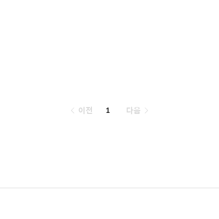
페
이전
1
다음
이
징