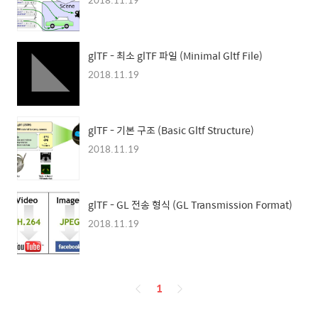
glTF - 최소 glTF 파일 (Minimal Gltf File)
2018.11.19
glTF - 기본 구조 (Basic Gltf Structure)
2018.11.19
glTF - GL 전송 형식 (GL Transmission Format)
2018.11.19
페
1
이